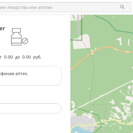
ег
от
0-00
до
0-00
руб.
ефонам аптек.