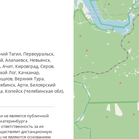
ний Тагил, Первоуральск,
й, Алапаевск, Невьянск,
 Ачит, Кировград, Серов,
хой Лог, Качканар,
ышлов, Верхняя Тура,
лябинск, Арти, Белоярский
ца, Копейск (Челябинская обл),
 и не является публичной
 Екатеринбурга
ответственность за их
существляет дистанционную
ru не являются основанием