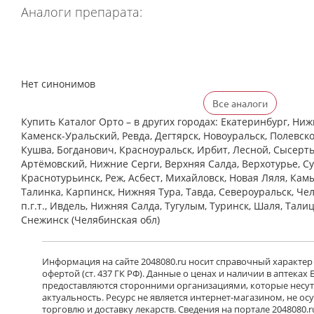
Аналоги препарата:
Нет синонимов
Все аналоги
Купить Каталог Орто – в других городах: Екатеринбург, Ниж
Каменск-Уральский, Ревда, Дегтярск, Новоуральск, Полевско
Кушва, Богданович, Красноуральск, Ирбит, Лесной, Сысерть,
Артёмовский, Нижние Cерги, Верхняя Салда, Верхотурье, Су
Краснотурьинск, Реж, Асбест, Михайловск, Новая Ляля, Кам
Талинка, Карпинск, Нижняя Тура, Тавда, Североуральск, Че
п.г.т., Ивдель, Нижняя Салда, Тугулым, Туринск, Шаля, Тали
Снежинск (Челябинская обл)
Информация на сайте 2048080.ru носит справочный характер
офертой (ст. 437 ГК РФ). Данные о ценах и наличии в аптеках
предоставляются сторонними организациями, которые несут 
актуальность. Ресурс не является интернет-магазином, не о
торговлю и доставку лекарств. Сведения на портале 2048080.