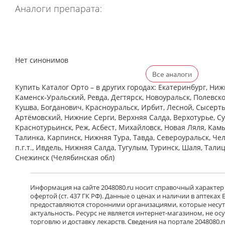
Аналоги препарата:
Нет синонимов
Все аналоги
Купить Каталог Орто – в других городах: Екатеринбург, Ниж
Каменск-Уральский, Ревда, Дегтярск, Новоуральск, Полевско
Кушва, Богданович, Красноуральск, Ирбит, Лесной, Сысерть,
Артёмовский, Нижние Cерги, Верхняя Салда, Верхотурье, Су
Краснотурьинск, Реж, Асбест, Михайловск, Новая Ляля, Кам
Талинка, Карпинск, Нижняя Тура, Тавда, Североуральск, Че
п.г.т., Ивдель, Нижняя Салда, Тугулым, Туринск, Шаля, Тали
Снежинск (Челябинская обл)
Информация на сайте 2048080.ru носит справочный характер
офертой (ст. 437 ГК РФ). Данные о ценах и наличии в аптеках
предоставляются сторонними организациями, которые несут 
актуальность. Ресурс не является интернет-магазином, не о
торговлю и доставку лекарств. Сведения на портале 2048080.