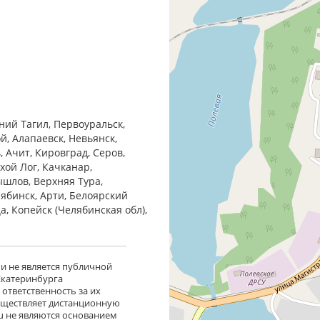
ний Тагил, Первоуральск,
й, Алапаевск, Невьянск,
 Ачит, Кировград, Серов,
хой Лог, Качканар,
ышлов, Верхняя Тура,
лябинск, Арти, Белоярский
ца, Копейск (Челябинская обл),
 и не является публичной
 Екатеринбурга
ответственность за их
существляет дистанционную
ru не являются основанием