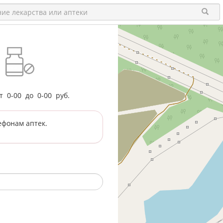
от
0-00
до
0-00
руб.
ефонам аптек.