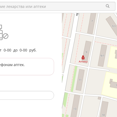
от
0-00
до
0-00
руб.
ефонам аптек.