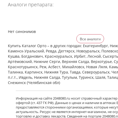
Аналоги препарата:
Нет синонимов
Все аналоги
Купить Каталог Орто – в других городах: Екатеринбург, Ниж
Каменск-Уральский, Ревда, Дегтярск, Новоуральск, Полевско
Кушва, Богданович, Красноуральск, Ирбит, Лесной, Сысерть,
Артёмовский, Нижние Cерги, Верхняя Салда, Верхотурье, Су
Краснотурьинск, Реж, Асбест, Михайловск, Новая Ляля, Кам
Талинка, Карпинск, Нижняя Тура, Тавда, Североуральск, Че
п.г.т., Ивдель, Нижняя Салда, Тугулым, Туринск, Шаля, Тали
Снежинск (Челябинская обл)
Информация на сайте 2048080.ru носит справочный характер
офертой (ст. 437 ГК РФ). Данные о ценах и наличии в аптеках
предоставляются сторонними организациями, которые несут 
актуальность. Ресурс не является интернет-магазином, не о
торговлю и доставку лекарств. Сведения на портале 2048080.