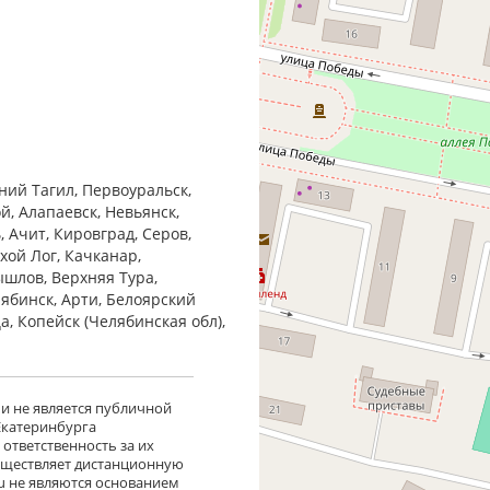
ний Тагил, Первоуральск,
й, Алапаевск, Невьянск,
 Ачит, Кировград, Серов,
хой Лог, Качканар,
ышлов, Верхняя Тура,
лябинск, Арти, Белоярский
ца, Копейск (Челябинская обл),
 и не является публичной
 Екатеринбурга
ответственность за их
существляет дистанционную
ru не являются основанием