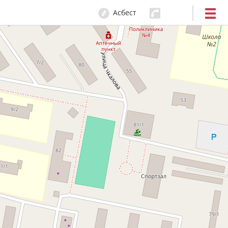
Асбест