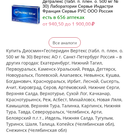
Детралекс (табл. п. плен. о. 500 мг №
30) Лаборатории Сервье Индастри
Франция Сервье РУС ООО Россия
есть в 656 аптеках
от 940,50 до 1 900,00
Детралекс (табл. п. плен. о. 500 мг №
Все аналоги
60) Лаборатории Сервье Индастри
Франция Сервье РУС ООО Россия
Купить Диосмин+Гесперидин Вертекс (табл. п. плен. о.
есть в 532 аптеках
500 мг № 30) Вертекс АО г. Санкт-Петербург Россия – в
от 1 790,00 до 3 422,00
других городах: Екатеринбург, Нижний Тагил,
Первоуральск, Каменск-Уральский, Ревда, Дегтярск,
Новоуральск, Полевской, Алапаевск, Невьянск, Кушва,
Венарус (табл. п. плен. о. 50 мг+450
Богданович, Красноуральск, Ирбит, Лесной, Сысерть,
мг № 30) Алиум АО (Московская
Ачит, Кировград, Серов, Артёмовский, Нижние Cерги,
обл,.рп. Оболенск) Россия
Верхняя Салда, Верхотурье, Сухой Лог, Качканар,
есть в 487 аптеках
Краснотурьинск, Реж, Асбест, Михайловск, Новая Ляля,
от 890,00 до 1 980,00
Камышлов, Верхняя Тура, Талинка, Карпинск, Нижняя
Тура, Тавда, Североуральск, Челябинск, Арти,
Белоярский п.г.т., Ивдель, Нижняя Салда, Тугулым,
Венарус (табл. п. плен. о. 50 мг+450
мг № 60) Алиум АО (Московская
Туринск, Шаля, Талица, Копейск (Челябинская обл),
обл,.рп. Оболенск) Россия
Снежинск (Челябинская обл)
есть в 444 аптеках