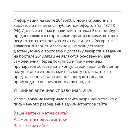
от 1 328,90 до 2 395,00
Детралекс (табл. п. плен. о. 1000 мг
Информация на сайте 2048080.ru носит справочный
№ 60) Лаборатории Сервье
характер и не является публичной офертой (ст. 437 ГК
Индастри Франция Сервье РУС ООО
РФ). Данные о ценах и наличии в аптеках Екатеринбурга
Россия
предоставляются сторонними организациями, которые
есть в 674 аптеках
несут ответственность за их актуальность. Ресурс не
от 2 746,00 до 4 170,00
является интернет-магазином, не осуществляет
дистанционную торговлю и доставку лекарств. Сведения
на портале 2048080.ru не являются основанием для
Флебавен (табл. п. плен. о. 500 мг №
самолечения. Перед покупкой и применением
32) КРКА-Рус ООО Россия
препаратов обязательна консультация врача. Внешний
есть в 25 аптеках
вид упаковки и производитель могут отличаться от
от 865,00 до 1 566,00
представленных. Фактическая продажа товаров
происходит в розничных точках продаж.
© Единая аптечная справочная, 2026
Флебавен (табл. п. плен. о. 500 мг №
Использование материалов сайта разрешено только с
64) КРКА-Рус ООО Россия
письменного разрешения администратора сайта
Нет в аптеках города
Вашей аптеки нет на сайте?
Разместить новости аптеки
Реклама на сайте
Детралекс (табл. п. плен. о. 1000 мг