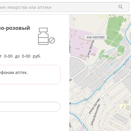
жно-розовый
от
0-00
до
0-00
руб.
ефонам аптек.