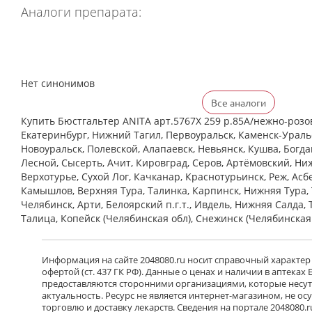
Аналоги препарата:
Нет синонимов
Все аналоги
Купить Бюстгальтер ANITA арт.5767X 259 р.85A/нежно-розов
Екатеринбург, Нижний Тагил, Первоуральск, Каменск-Уральс
Новоуральск, Полевской, Алапаевск, Невьянск, Кушва, Богд
Лесной, Сысерть, Ачит, Кировград, Серов, Артёмовский, Ни
Верхотурье, Сухой Лог, Качканар, Краснотурьинск, Реж, Асб
Камышлов, Верхняя Тура, Талинка, Карпинск, Нижняя Тура, 
Челябинск, Арти, Белоярский п.г.т., Ивдель, Нижняя Салда, 
Талица, Копейск (Челябинская обл), Снежинск (Челябинская
Информация на сайте 2048080.ru носит справочный характер
офертой (ст. 437 ГК РФ). Данные о ценах и наличии в аптеках
предоставляются сторонними организациями, которые несут 
актуальность. Ресурс не является интернет-магазином, не о
торговлю и доставку лекарств. Сведения на портале 2048080.