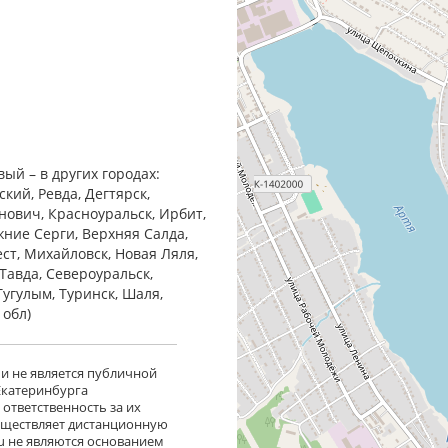
ый – в других городах:
кий, Ревда, Дегтярск,
анович, Красноуральск, Ирбит,
жние Cерги, Верхняя Салда,
ест, Михайловск, Новая Ляля,
Тавда, Североуральск,
Тугулым, Туринск, Шаля,
 обл)
 и не является публичной
 Екатеринбурга
ответственность за их
существляет дистанционную
ru не являются основанием