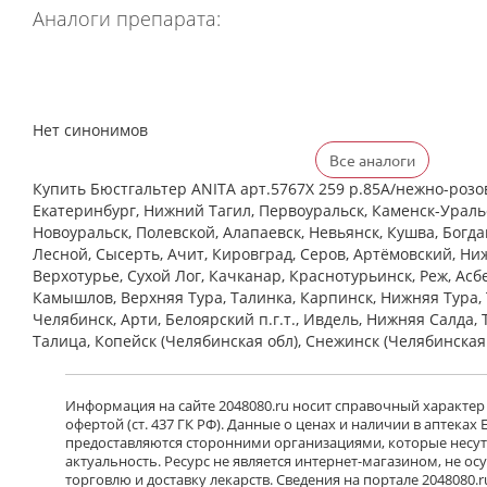
Аналоги препарата:
Нет синонимов
Все аналоги
Купить Бюстгальтер ANITA арт.5767X 259 р.85A/нежно-розов
Екатеринбург, Нижний Тагил, Первоуральск, Каменск-Уральс
Новоуральск, Полевской, Алапаевск, Невьянск, Кушва, Богд
Лесной, Сысерть, Ачит, Кировград, Серов, Артёмовский, Ни
Верхотурье, Сухой Лог, Качканар, Краснотурьинск, Реж, Асб
Камышлов, Верхняя Тура, Талинка, Карпинск, Нижняя Тура, 
Челябинск, Арти, Белоярский п.г.т., Ивдель, Нижняя Салда, 
Талица, Копейск (Челябинская обл), Снежинск (Челябинская
Информация на сайте 2048080.ru носит справочный характер
офертой (ст. 437 ГК РФ). Данные о ценах и наличии в аптеках
предоставляются сторонними организациями, которые несут 
актуальность. Ресурс не является интернет-магазином, не о
торговлю и доставку лекарств. Сведения на портале 2048080.