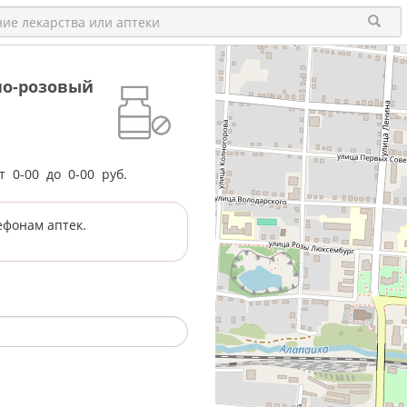
жно-розовый
от
0-00
до
0-00
руб.
ефонам аптек.