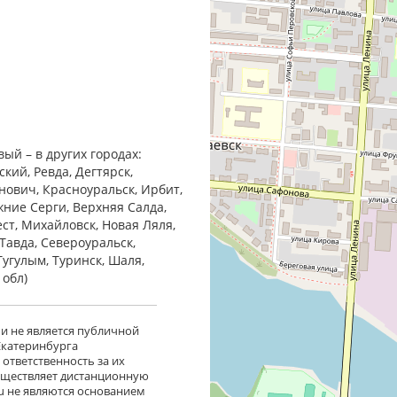
ый – в других городах:
кий, Ревда, Дегтярск,
анович, Красноуральск, Ирбит,
жние Cерги, Верхняя Салда,
ест, Михайловск, Новая Ляля,
Тавда, Североуральск,
Тугулым, Туринск, Шаля,
 обл)
 и не является публичной
 Екатеринбурга
ответственность за их
существляет дистанционную
ru не являются основанием