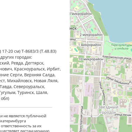
17-20 см) Т-8683/3 (Т.48.83)
 других городах:
кий, Ревда, Дегтярск,
анович, Красноуральск, Ирбит,
жние Cерги, Верхняя Салда,
ест, Михайловск, Новая Ляля,
Тавда, Североуральск,
Тугулым, Туринск, Шаля,
 обл)
 и не является публичной
 Екатеринбурга
ответственность за их
существляет дистанционную