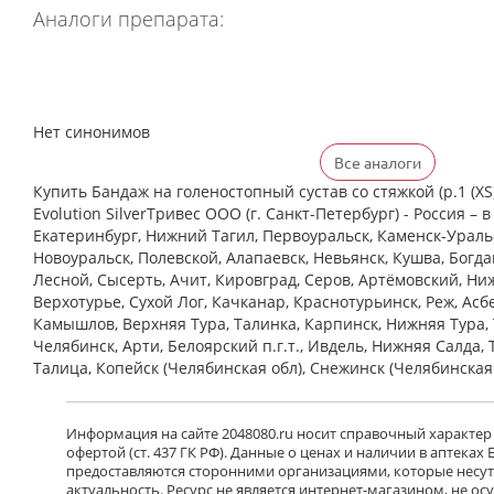
Аналоги препарата:
Нет синонимов
Все аналоги
Купить Бандаж на голеностопный сустав со стяжкой (р.1 (XS) 
Evolution SilverТривес ООО (г. Санкт-Петербург) - Россия – в
Екатеринбург, Нижний Тагил, Первоуральск, Каменск-Уральс
Новоуральск, Полевской, Алапаевск, Невьянск, Кушва, Богд
Лесной, Сысерть, Ачит, Кировград, Серов, Артёмовский, Ни
Верхотурье, Сухой Лог, Качканар, Краснотурьинск, Реж, Асб
Камышлов, Верхняя Тура, Талинка, Карпинск, Нижняя Тура, 
Челябинск, Арти, Белоярский п.г.т., Ивдель, Нижняя Салда, 
Талица, Копейск (Челябинская обл), Снежинск (Челябинская
Информация на сайте 2048080.ru носит справочный характер
офертой (ст. 437 ГК РФ). Данные о ценах и наличии в аптеках
предоставляются сторонними организациями, которые несут 
актуальность. Ресурс не является интернет-магазином, не о