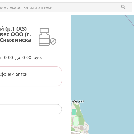
(р.1 (XS)
ивес ООО (г.
а Снежинска
от
0-00
до
0-00
руб.
ефонам аптек.