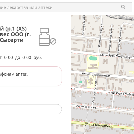
(р.1 (XS)
ивес ООО (г.
 Сысерти
от
0-00
до
0-00
руб.
ефонам аптек.