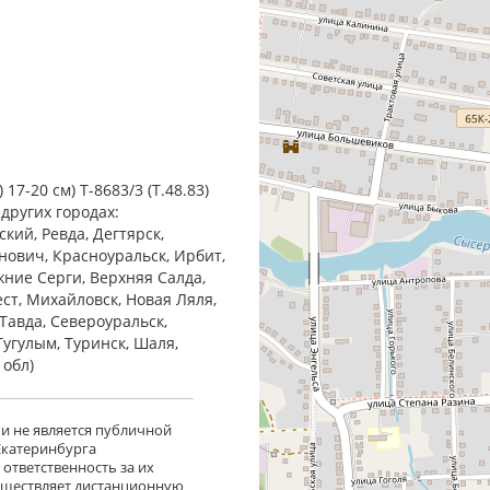
17-20 см) Т-8683/3 (Т.48.83)
 других городах:
кий, Ревда, Дегтярск,
анович, Красноуральск, Ирбит,
жние Cерги, Верхняя Салда,
ест, Михайловск, Новая Ляля,
Тавда, Североуральск,
Тугулым, Туринск, Шаля,
 обл)
 и не является публичной
 Екатеринбурга
ответственность за их
существляет дистанционную