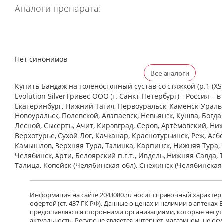
Аналоги препарата:
Нет синонимов
Все аналоги
Купить Бандаж на голеностопный сустав со стяжкой (р.1 (XS) 
Evolution SilverТривес ООО (г. Санкт-Петербург) - Россия – в
Екатеринбург, Нижний Тагил, Первоуральск, Каменск-Уральс
Новоуральск, Полевской, Алапаевск, Невьянск, Кушва, Богд
Лесной, Сысерть, Ачит, Кировград, Серов, Артёмовский, Ни
Верхотурье, Сухой Лог, Качканар, Краснотурьинск, Реж, Асб
Камышлов, Верхняя Тура, Талинка, Карпинск, Нижняя Тура, 
Челябинск, Арти, Белоярский п.г.т., Ивдель, Нижняя Салда, 
Талица, Копейск (Челябинская обл), Снежинск (Челябинская
Информация на сайте 2048080.ru носит справочный характер
офертой (ст. 437 ГК РФ). Данные о ценах и наличии в аптеках
предоставляются сторонними организациями, которые несут 
актуальность. Ресурс не является интернет-магазином, не о