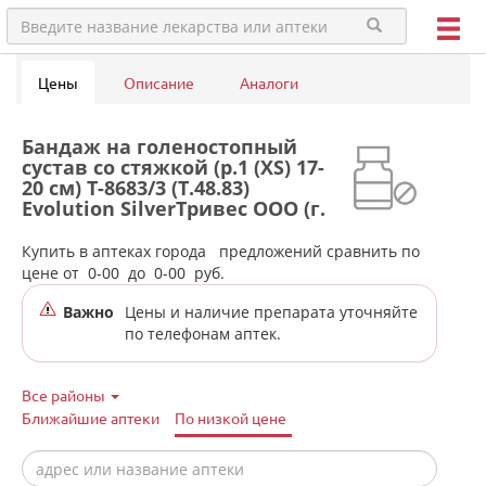
Цены
Описание
Аналоги
Бандаж на голеностопный
сустав со стяжкой (р.1 (XS) 17-
20 см) Т-8683/3 (Т.48.83)
Evolution SilverТривес ООО (г.
Санкт-Петербург) - Россия в
аптеках города Ревды
Купить в аптеках города
предложений сравнить по
цене от
0-00
до
0-00
руб.
Важно
Цены и наличие препарата уточняйте
по телефонам аптек.
Все районы
Ближайшие аптеки
По низкой цене