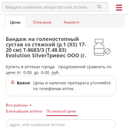
Цены
Описание
Аналоги
Бандаж на голеностопный
сустав со стяжкой (р.1 (XS) 17-
20 см) Т-8683/3 (Т.48.83)
Evolution SilverТривес ООО (г.
Санкт-Петербург) - Россия в
аптеках города Дегтярска
Купить в аптеках города
предложений сравнить по
цене от
0-00
до
0-00
руб.
Важно
Цены и наличие препарата уточняйте
по телефонам аптек.
Все районы
Ближайшие аптеки
По низкой цене