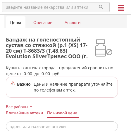
Цены
Описание
Аналоги
Бандаж на голеностопный
сустав со стяжкой (р.1 (XS) 17-
20 см) Т-8683/3 (Т.48.83)
Evolution SilverТривес ООО (г.
Санкт-Петербург) - Россия в
аптеках города Верхотурья
Купить в аптеках города
предложений сравнить по
цене от
0-00
до
0-00
руб.
Важно
Цены и наличие препарата уточняйте
по телефонам аптек.
Все районы
Ближайшие аптеки
По низкой цене