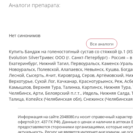
Аналоги препарата:
Нет синонимов
Все аналоги
Купить Бандаж на голеностопный сустав со стяжкой (р.1 (XS) 
Evolution SilverТривес ООО (г. Санкт-Петербург) - Россия – в
Екатеринбург, Нижний Тагил, Первоуральск, Каменск-Уральс
Новоуральск, Полевской, Алапаевск, Невьянск, Кушва, Богд
Лесной, Сысерть, Ачит, Кировград, Серов, Артёмовский, Ни
Верхотурье, Сухой Лог, Качканар, Краснотурьинск, Реж, Асб
Камышлов, Верхняя Тура, Талинка, Карпинск, Нижняя Тура, 
Челябинск, Арти, Белоярский п.г.т., Ивдель, Нижняя Салда, 
Талица, Копейск (Челябинская обл), Снежинск (Челябинская
Информация на сайте 2048080.ru носит справочный характер
офертой (ст. 437 ГК РФ). Данные о ценах и наличии в аптеках
предоставляются сторонними организациями, которые несут 
актуальность. Ресурс не является интернет-магазином, не о