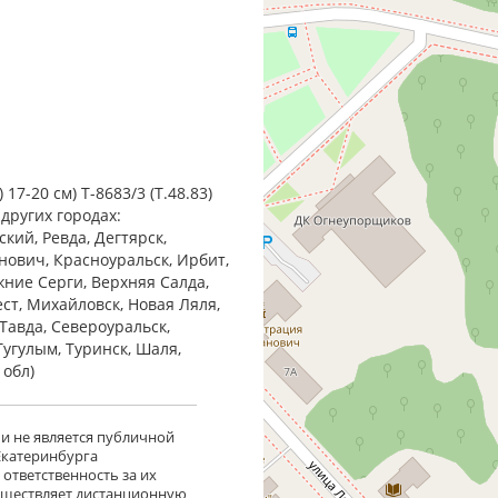
17-20 см) Т-8683/3 (Т.48.83)
 других городах:
кий, Ревда, Дегтярск,
анович, Красноуральск, Ирбит,
жние Cерги, Верхняя Салда,
ест, Михайловск, Новая Ляля,
Тавда, Североуральск,
Тугулым, Туринск, Шаля,
 обл)
 и не является публичной
 Екатеринбурга
ответственность за их
существляет дистанционную