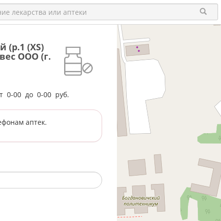
(р.1 (XS)
ивес ООО (г.
от
0-00
до
0-00
руб.
ефонам аптек.