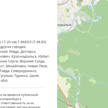
17-20 см) Т-8683/3 (Т.48.83)
 других городах:
кий, Ревда, Дегтярск,
анович, Красноуральск, Ирбит,
жние Cерги, Верхняя Салда,
ест, Михайловск, Новая Ляля,
Тавда, Североуральск,
Тугулым, Туринск, Шаля,
 обл)
 и не является публичной
 Екатеринбурга
ответственность за их
существляет дистанционную