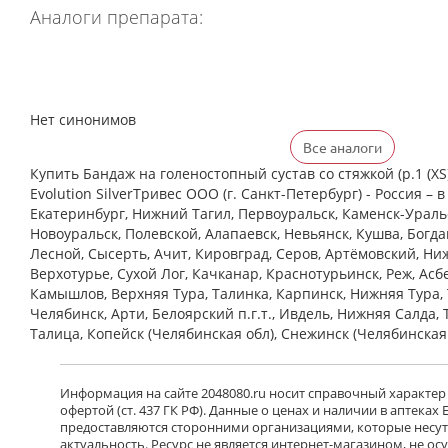
Аналоги препарата:
Нет синонимов
Все аналоги
Купить Бандаж на голеностопный сустав со стяжкой (р.1 (XS) 
Evolution SilverТривес ООО (г. Санкт-Петербург) - Россия – в
Екатеринбург, Нижний Тагил, Первоуральск, Каменск-Уральс
Новоуральск, Полевской, Алапаевск, Невьянск, Кушва, Богд
Лесной, Сысерть, Ачит, Кировград, Серов, Артёмовский, Ни
Верхотурье, Сухой Лог, Качканар, Краснотурьинск, Реж, Асб
Камышлов, Верхняя Тура, Талинка, Карпинск, Нижняя Тура, 
Челябинск, Арти, Белоярский п.г.т., Ивдель, Нижняя Салда, 
Талица, Копейск (Челябинская обл), Снежинск (Челябинская
Информация на сайте 2048080.ru носит справочный характер
офертой (ст. 437 ГК РФ). Данные о ценах и наличии в аптеках
предоставляются сторонними организациями, которые несут 
актуальность. Ресурс не является интернет-магазином, не о