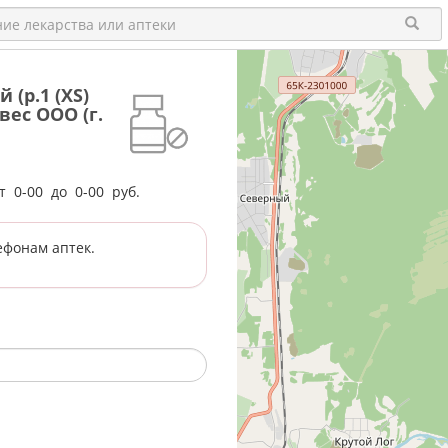
(р.1 (XS)
ивес ООО (г.
от
0-00
до
0-00
руб.
ефонам аптек.