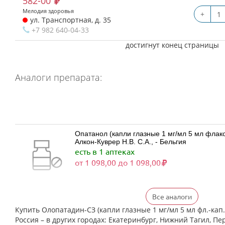
582-00
Мелодия здоровья
+
ул. Транспортная, д. 35
+7 982 640-04-33
достигнут конец страницы
Аналоги препарата:
Опатанол (капли глазные 1 мг/мл 5 мл фла
Алкон-Куврер Н.В. С.А., - Бельгия
есть в 1 аптеках
от 1 098,00 до 1 098,00
Все аналоги
Визаллергол (капли глазные 0.2% 2,5 мл фл.
Индия
Купить Олопатадин-СЗ (капли глазные 1 мг/мл 5 мл фл.-кап.
Нет в аптеках города
Россия – в других городах: Екатеринбург, Нижний Тагил, Пе