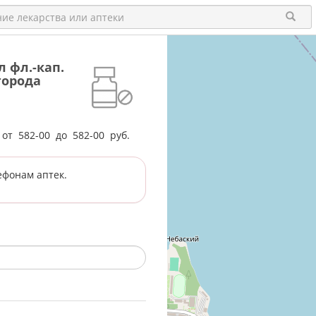
 фл.-кап.
города
е от
582-00
до
582-00
руб.
ефонам аптек.