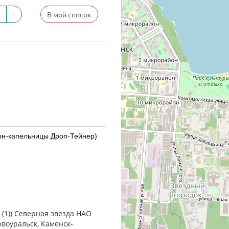
-
В мой список
кон-капельницы Дроп-Тейнер)
) Сентисс Фарма Пвт.Лтд -
 (1)) Северная звезда НАО
рвоуральск, Каменск-