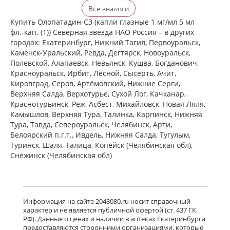
Визаллергол (капли глазные 0.2% 2,5
Все аналоги
мл фл.) Сентисс Фарма Пвт.Лтд -
Индия
Купить Олопатадин-СЗ (капли глазные 1 мг/мл 5 мл
есть в 4 аптеках
фл.-кап. (1)) Северная звезда НАО Россия – в других
от 622,00 до 735,00
городах: Екатеринбург, Нижний Тагил, Первоуральск,
Каменск-Уральский, Ревда, Дегтярск, Новоуральск,
Полевской, Алапаевск, Невьянск, Кушва, Богданович,
Олопаталлерг (капли глазные 0,1% 5
Красноуральск, Ирбит, Лесной, Сысерть, Ачит,
мл флакон-капельница)
Кировград, Серов, Артёмовский, Нижние Cерги,
К.О.Ромфарм Компани С.Р.Л. -
Верхняя Салда, Верхотурье, Сухой Лог, Качканар,
Румыния
есть в 1 аптеках
Краснотурьинск, Реж, Асбест, Михайловск, Новая Ляля,
Камышлов, Верхняя Тура, Талинка, Карпинск, Нижняя
от 641,00 до 641,00
Тура, Тавда, Североуральск, Челябинск, Арти,
Белоярский п.г.т., Ивдель, Нижняя Салда, Тугулым,
Олофтадин ЭКО Аннул. (капли
глазные 1 мг/мл 5 мл № 1 фл.)
Туринск, Шаля, Талица, Копейск (Челябинская обл),
Варшавский фармацевтический
Снежинск (Челябинская обл)
завод Польфа АО Польша
Нет в аптеках города
Олоридин (капли глазные 0.1 % 5 мл
Информация на сайте 2048080.ru носит справочный
флакон-капельница) Гротекс ООО г.
характер и не является публичной офертой (ст. 437 ГК
Санкт-Петербург Россия
РФ). Данные о ценах и наличии в аптеках Екатеринбурга
есть в 4 аптеках
предоставляются сторонними организациями, которые