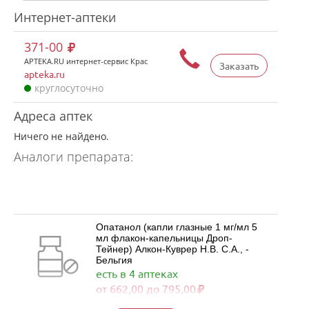
Интернет-аптеки
371-00
APTEKA.RU интернет-сервис Крас
Заказать
apteka.ru
круглосуточно
Адреса аптек
Ничего не найдено.
Аналоги препарата:
Опатанол (капли глазные 1 мг/мл 5
мл флакон-капельницы Дроп-
Тейнер) Алкон-Куврер Н.В. С.А., -
Бельгия
есть в 4 аптеках
от 662,00 до 795,00