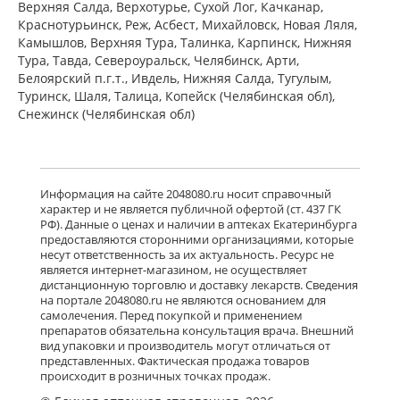
Верхняя Салда, Верхотурье, Сухой Лог, Качканар,
Румыния
есть в 3 аптеках
Краснотурьинск, Реж, Асбест, Михайловск, Новая Ляля,
Камышлов, Верхняя Тура, Талинка, Карпинск, Нижняя
от 641,00 до 641,00
Тура, Тавда, Североуральск, Челябинск, Арти,
Белоярский п.г.т., Ивдель, Нижняя Салда, Тугулым,
Олофтадин ЭКО Аннул. (капли
глазные 1 мг/мл 5 мл № 1 фл.)
Туринск, Шаля, Талица, Копейск (Челябинская обл),
Варшавский фармацевтический
Снежинск (Челябинская обл)
завод Польфа АО Польша
Нет в аптеках города
Олоридин (капли глазные 0.1 % 5 мл
Информация на сайте 2048080.ru носит справочный
флакон-капельница) Гротекс ООО г.
характер и не является публичной офертой (ст. 437 ГК
Санкт-Петербург Россия
РФ). Данные о ценах и наличии в аптеках Екатеринбурга
есть в 3 аптеках
предоставляются сторонними организациями, которые
несут ответственность за их актуальность. Ресурс не
от 689,00 до 689,00
является интернет-магазином, не осуществляет
дистанционную торговлю и доставку лекарств. Сведения
на портале 2048080.ru не являются основанием для
Олапасан (капли глазные 0.2 % 2.5
самолечения. Перед покупкой и применением
мл фл.-кап. (1)) Сан Фармасьютикал
препаратов обязательна консультация врача. Внешний
Индастриз Лтд Индия
вид упаковки и производитель могут отличаться от
есть в 3 аптеках
представленных. Фактическая продажа товаров
от 620,00 до 620,00
происходит в розничных точках продаж.