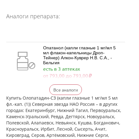
Аналоги препарата:
Опатанол (капли глазные 1 мг/мл 5
мл флакон-капельницы Дроп-
Тейнер) Алкон-Куврер Н.В. С.А., -
Бельгия
есть в 3 аптеках
от 793,00 до 793,00
Визаллергол (капли глазные 0.2% 2,5
Все аналоги
мл фл.) Сентисс Фарма Пвт.Лтд -
Индия
Купить Олопатадин-СЗ (капли глазные 1 мг/мл 5 мл
есть в 3 аптеках
фл.-кап. (1)) Северная звезда НАО Россия – в других
от 735,00 до 735,00
городах: Екатеринбург, Нижний Тагил, Первоуральск,
Каменск-Уральский, Ревда, Дегтярск, Новоуральск,
Полевской, Алапаевск, Невьянск, Кушва, Богданович,
Олопаталлерг (капли глазные 0,1% 5
Красноуральск, Ирбит, Лесной, Сысерть, Ачит,
мл флакон-капельница)
Кировград, Серов, Артёмовский, Нижние Cерги,
К.О.Ромфарм Компани С.Р.Л. -