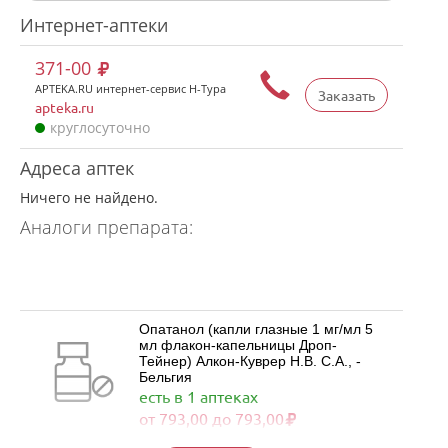
Интернет-аптеки
371-00
APTEKA.RU интернет-сервис Н-Тура
Заказать
apteka.ru
круглосуточно
Адреса аптек
Ничего не найдено.
Аналоги препарата:
Опатанол (капли глазные 1 мг/мл 5
мл флакон-капельницы Дроп-
Тейнер) Алкон-Куврер Н.В. С.А., -
Бельгия
есть в 1 аптеках
от 793,00 до 793,00