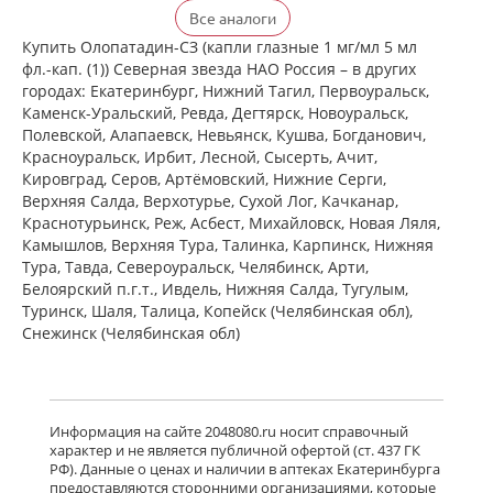
Визаллергол (капли глазные 0.2% 2,5
Все аналоги
мл фл.) Сентисс Фарма Пвт.Лтд -
Индия
Купить Олопатадин-СЗ (капли глазные 1 мг/мл 5 мл
есть в 1 аптеках
фл.-кап. (1)) Северная звезда НАО Россия – в других
от 735,00 до 735,00
городах: Екатеринбург, Нижний Тагил, Первоуральск,
Каменск-Уральский, Ревда, Дегтярск, Новоуральск,
Полевской, Алапаевск, Невьянск, Кушва, Богданович,
Олопаталлерг (капли глазные 0,1% 5
Красноуральск, Ирбит, Лесной, Сысерть, Ачит,
мл флакон-капельница)
Кировград, Серов, Артёмовский, Нижние Cерги,
К.О.Ромфарм Компани С.Р.Л. -
Верхняя Салда, Верхотурье, Сухой Лог, Качканар,
Румыния
есть в 1 аптеках
Краснотурьинск, Реж, Асбест, Михайловск, Новая Ляля,
Камышлов, Верхняя Тура, Талинка, Карпинск, Нижняя
от 641,00 до 641,00
Тура, Тавда, Североуральск, Челябинск, Арти,
Белоярский п.г.т., Ивдель, Нижняя Салда, Тугулым,
Олофтадин ЭКО Аннул. (капли
глазные 1 мг/мл 5 мл № 1 фл.)
Туринск, Шаля, Талица, Копейск (Челябинская обл),
Варшавский фармацевтический
Снежинск (Челябинская обл)
завод Польфа АО Польша
Нет в аптеках города
Олоридин (капли глазные 0.1 % 5 мл
Информация на сайте 2048080.ru носит справочный
флакон-капельница) Гротекс ООО г.
характер и не является публичной офертой (ст. 437 ГК
Санкт-Петербург Россия
РФ). Данные о ценах и наличии в аптеках Екатеринбурга
есть в 1 аптеках
предоставляются сторонними организациями, которые