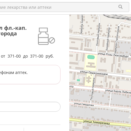
 фл.-кап.
города
е от
371-00
до
371-00
руб.
ефонам аптек.