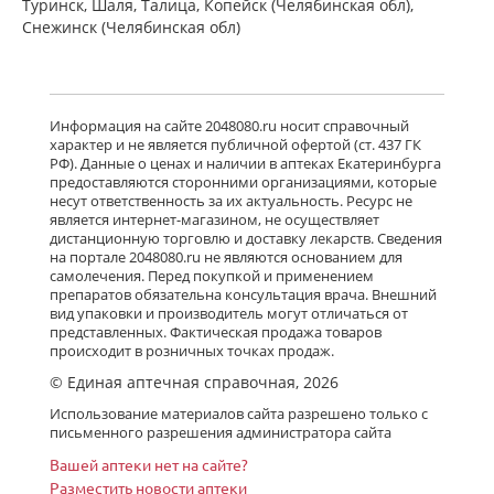
глазные 1 мг/мл 5 мл № 1 фл.)
Туринск, Шаля, Талица, Копейск (Челябинская обл),
Варшавский фармацевтический
Снежинск (Челябинская обл)
завод Польфа АО Польша
Нет в аптеках города
Олоридин (капли глазные 0.1 % 5 мл
Информация на сайте 2048080.ru носит справочный
флакон-капельница) Гротекс ООО г.
характер и не является публичной офертой (ст. 437 ГК
Санкт-Петербург Россия
РФ). Данные о ценах и наличии в аптеках Екатеринбурга
есть в 2 аптеках
предоставляются сторонними организациями, которые
несут ответственность за их актуальность. Ресурс не
от 679,00 до 679,00
является интернет-магазином, не осуществляет
дистанционную торговлю и доставку лекарств. Сведения
на портале 2048080.ru не являются основанием для
Олапасан (капли глазные 0.2 % 2.5
самолечения. Перед покупкой и применением
мл фл.-кап. (1)) Сан Фармасьютикал
препаратов обязательна консультация врача. Внешний
Индастриз Лтд Индия
вид упаковки и производитель могут отличаться от
Нет в аптеках города
представленных. Фактическая продажа товаров
происходит в розничных точках продаж.
© Единая аптечная справочная, 2026
Олопатин (капли глазные 1 мг/мл 5
Использование материалов сайта разрешено только с
мл фл.-кап. (1)) Микро Лабс Лимитед
письменного разрешения администратора сайта
Индия
есть в 2 аптеках
Вашей аптеки нет на сайте?
от 309,00 до 309,00
Разместить новости аптеки