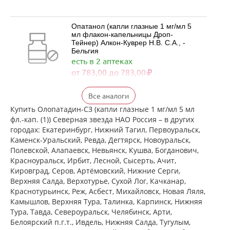
Опатанол (капли глазные 1 мг/мл 5
мл флакон-капельницы Дроп-
Тейнер) Алкон-Куврер Н.В. С.А., -
Бельгия
есть в 2 аптеках
от 783,00 до 783,00
Визаллергол (капли глазные 0.2% 2,5
Все аналоги
мл фл.) Сентисс Фарма Пвт.Лтд -
Индия
Купить Олопатадин-СЗ (капли глазные 1 мг/мл 5 мл
есть в 2 аптеках
фл.-кап. (1)) Северная звезда НАО Россия – в других
от 725,00 до 725,00
городах: Екатеринбург, Нижний Тагил, Первоуральск,
Каменск-Уральский, Ревда, Дегтярск, Новоуральск,
Полевской, Алапаевск, Невьянск, Кушва, Богданович,
Олопаталлерг (капли глазные 0,1% 5
Красноуральск, Ирбит, Лесной, Сысерть, Ачит,
мл флакон-капельница)
Кировград, Серов, Артёмовский, Нижние Cерги,
К.О.Ромфарм Компани С.Р.Л. -
Верхняя Салда, Верхотурье, Сухой Лог, Качканар,
Румыния
есть в 2 аптеках
Краснотурьинск, Реж, Асбест, Михайловск, Новая Ляля,
Камышлов, Верхняя Тура, Талинка, Карпинск, Нижняя
от 631,00 до 631,00
Тура, Тавда, Североуральск, Челябинск, Арти,
Белоярский п.г.т., Ивдель, Нижняя Салда, Тугулым,
Олофтадин ЭКО Аннул. (капли