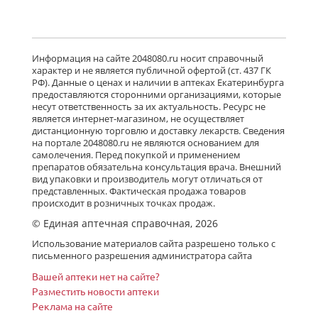
завод Польфа АО Польша
Нет в аптеках города
Олоридин (капли глазные 0.1 % 5 мл
Информация на сайте 2048080.ru носит справочный
флакон-капельница) Гротекс ООО г.
характер и не является публичной офертой (ст. 437 ГК
Санкт-Петербург Россия
РФ). Данные о ценах и наличии в аптеках Екатеринбурга
есть в 2 аптеках
предоставляются сторонними организациями, которые
несут ответственность за их актуальность. Ресурс не
от 689,00 до 689,00
является интернет-магазином, не осуществляет
дистанционную торговлю и доставку лекарств. Сведения
на портале 2048080.ru не являются основанием для
Олапасан (капли глазные 0.2 % 2.5
самолечения. Перед покупкой и применением
мл фл.-кап. (1)) Сан Фармасьютикал
препаратов обязательна консультация врача. Внешний
Индастриз Лтд Индия
вид упаковки и производитель могут отличаться от
Нет в аптеках города
представленных. Фактическая продажа товаров
происходит в розничных точках продаж.
© Единая аптечная справочная, 2026
Олопатин (капли глазные 1 мг/мл 5
Использование материалов сайта разрешено только с
мл фл.-кап. (1)) Микро Лабс Лимитед
письменного разрешения администратора сайта
Индия
есть в 2 аптеках
Вашей аптеки нет на сайте?
от 319,00 до 319,00
Разместить новости аптеки
Реклама на сайте