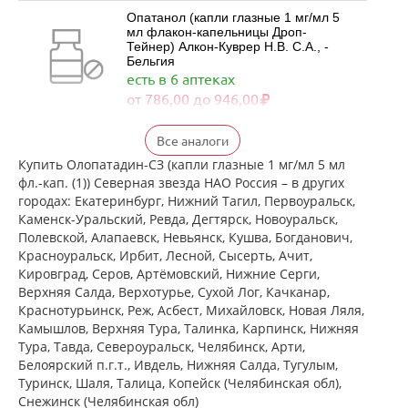
Опатанол (капли глазные 1 мг/мл 5
мл флакон-капельницы Дроп-
Тейнер) Алкон-Куврер Н.В. С.А., -
Бельгия
есть в 6 аптеках
от 786,00 до 946,00
Визаллергол (капли глазные 0.2% 2,5
Все аналоги
мл фл.) Сентисс Фарма Пвт.Лтд -
Индия
Купить Олопатадин-СЗ (капли глазные 1 мг/мл 5 мл
есть в 5 аптеках
фл.-кап. (1)) Северная звезда НАО Россия – в других
от 715,00 до 763,00
городах: Екатеринбург, Нижний Тагил, Первоуральск,
Каменск-Уральский, Ревда, Дегтярск, Новоуральск,
Полевской, Алапаевск, Невьянск, Кушва, Богданович,
Олопаталлерг (капли глазные 0,1% 5
Красноуральск, Ирбит, Лесной, Сысерть, Ачит,
мл флакон-капельница)
Кировград, Серов, Артёмовский, Нижние Cерги,
К.О.Ромфарм Компани С.Р.Л. -
Верхняя Салда, Верхотурье, Сухой Лог, Качканар,
Румыния
есть в 2 аптеках
Краснотурьинск, Реж, Асбест, Михайловск, Новая Ляля,
Камышлов, Верхняя Тура, Талинка, Карпинск, Нижняя
от 641,00 до 641,00
Тура, Тавда, Североуральск, Челябинск, Арти,
Белоярский п.г.т., Ивдель, Нижняя Салда, Тугулым,
Олофтадин ЭКО Аннул. (капли
глазные 1 мг/мл 5 мл № 1 фл.)
Туринск, Шаля, Талица, Копейск (Челябинская обл),
Варшавский фармацевтический
Снежинск (Челябинская обл)