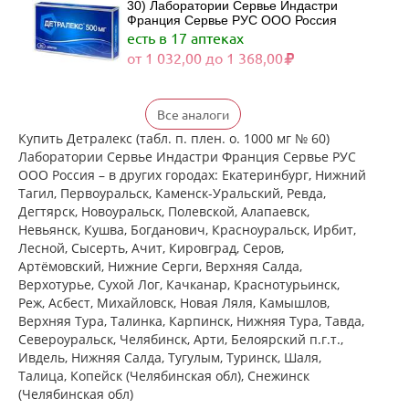
30) Лаборатории Сервье Индастри
Франция Сервье РУС ООО Россия
есть в 17 аптеках
от 1 032,00 до 1 368,00
Детралекс (табл. п. плен. о. 500 мг №
Все аналоги
60) Лаборатории Сервье Индастри
Франция Сервье РУС ООО Россия
Купить Детралекс (табл. п. плен. о. 1000 мг № 60)
есть в 15 аптеках
Лаборатории Сервье Индастри Франция Сервье РУС
от 2 002,00 до 2 506,00
ООО Россия – в других городах: Екатеринбург, Нижний
Тагил, Первоуральск, Каменск-Уральский, Ревда,
Дегтярск, Новоуральск, Полевской, Алапаевск,
Венарус (табл. п. плен. о. 50 мг+450
Невьянск, Кушва, Богданович, Красноуральск, Ирбит,
мг № 30) Алиум АО (Московская
Лесной, Сысерть, Ачит, Кировград, Серов,
обл,.рп. Оболенск) Россия
Артёмовский, Нижние Cерги, Верхняя Салда,
есть в 12 аптеках
Верхотурье, Сухой Лог, Качканар, Краснотурьинск,
от 985,50 до 1 174,00
Реж, Асбест, Михайловск, Новая Ляля, Камышлов,
Верхняя Тура, Талинка, Карпинск, Нижняя Тура, Тавда,
Североуральск, Челябинск, Арти, Белоярский п.г.т.,
Венарус (табл. п. плен. о. 50 мг+450
мг № 60) Алиум АО (Московская
Ивдель, Нижняя Салда, Тугулым, Туринск, Шаля,
обл,.рп. Оболенск) Россия
Талица, Копейск (Челябинская обл), Снежинск
есть в 14 аптеках
(Челябинская обл)
от 1 519,10 до 2 104,00