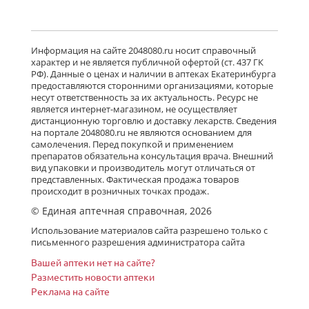
Детралекс (табл. п. плен. о. 1000 мг
№ 60) Лаборатории Сервье
Информация на сайте 2048080.ru носит справочный
Индастри Франция Сервье РУС ООО
характер и не является публичной офертой (ст. 437 ГК
Россия
РФ). Данные о ценах и наличии в аптеках Екатеринбурга
есть в 17 аптеках
предоставляются сторонними организациями, которые
от 2 983,00 до 3 784,00
несут ответственность за их актуальность. Ресурс не
является интернет-магазином, не осуществляет
дистанционную торговлю и доставку лекарств. Сведения
Флебавен (табл. п. плен. о. 500 мг №
на портале 2048080.ru не являются основанием для
32) КРКА-Рус ООО Россия
самолечения. Перед покупкой и применением
есть в 1 аптеках
препаратов обязательна консультация врача. Внешний
от 910,00 до 910,00
вид упаковки и производитель могут отличаться от
представленных. Фактическая продажа товаров
происходит в розничных точках продаж.
© Единая аптечная справочная, 2026
Флебавен (табл. п. плен. о. 500 мг №
64) КРКА-Рус ООО Россия
Использование материалов сайта разрешено только с
Нет в аптеках города
письменного разрешения администратора сайта
Вашей аптеки нет на сайте?
Разместить новости аптеки
Реклама на сайте
Детралекс (табл. п. плен. о. 1000 мг
№ 30) Лаборатории Сервье