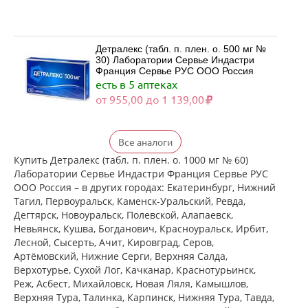
Детралекс (табл. п. плен. о. 500 мг №
30) Лаборатории Сервье Индастри
Франция Сервье РУС ООО Россия
есть в 5 аптеках
от 955,00 до 1 139,00
Детралекс (табл. п. плен. о. 500 мг №
Все аналоги
60) Лаборатории Сервье Индастри
Франция Сервье РУС ООО Россия
Купить Детралекс (табл. п. плен. о. 1000 мг № 60)
есть в 3 аптеках
Лаборатории Сервье Индастри Франция Сервье РУС
от 2 164,00 до 2 300,00
ООО Россия – в других городах: Екатеринбург, Нижний
Тагил, Первоуральск, Каменск-Уральский, Ревда,
Дегтярск, Новоуральск, Полевской, Алапаевск,
Венарус (табл. п. плен. о. 50 мг+450
Невьянск, Кушва, Богданович, Красноуральск, Ирбит,
мг № 30) Алиум АО (Московская
Лесной, Сысерть, Ачит, Кировград, Серов,
обл,.рп. Оболенск) Россия
Артёмовский, Нижние Cерги, Верхняя Салда,
есть в 5 аптеках
Верхотурье, Сухой Лог, Качканар, Краснотурьинск,
от 1 045,00 до 1 220,00
Реж, Асбест, Михайловск, Новая Ляля, Камышлов,
Верхняя Тура, Талинка, Карпинск, Нижняя Тура, Тавда,