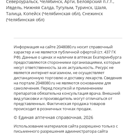
Североуральск, Челябинск, Арти, Белоярский п.г.т.,
Венарус (табл. п. плен. о. 50 мг+450
мг № 60) Алиум АО (Московская
Ивдель, Нижняя Салда, Тугулым, Туринск, Шаля,
обл,.рп. Оболенск) Россия
Талица, Копейск (Челябинская обл), Снежинск
есть в 4 аптеках
(Челябинская обл)
от 1 760,00 до 2 079,00
Детралекс (табл. п. плен. о. 1000 мг
№ 60) Лаборатории Сервье
Информация на сайте 2048080.ru носит справочный
Индастри Франция Сервье РУС ООО
характер и не является публичной офертой (ст. 437 ГК
Россия
РФ). Данные о ценах и наличии в аптеках Екатеринбурга
есть в 6 аптеках
предоставляются сторонними организациями, которые
от 2 775,00 до 3 650,00
несут ответственность за их актуальность. Ресурс не
является интернет-магазином, не осуществляет
дистанционную торговлю и доставку лекарств. Сведения
Флебавен (табл. п. плен. о. 500 мг №
на портале 2048080.ru не являются основанием для
32) КРКА-Рус ООО Россия
самолечения. Перед покупкой и применением
есть в 1 аптеках
препаратов обязательна консультация врача. Внешний
от 920,00 до 920,00
вид упаковки и производитель могут отличаться от
представленных. Фактическая продажа товаров
происходит в розничных точках продаж.
© Единая аптечная справочная, 2026
Флебавен (табл. п. плен. о. 500 мг №
64) КРКА-Рус ООО Россия
Использование материалов сайта разрешено только с
Нет в аптеках города
письменного разрешения администратора сайта