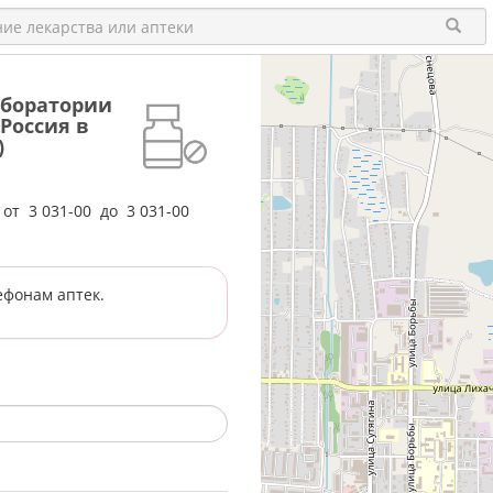
Лаборатории
Россия в
)
е от
3 031-00
до
3 031-00
ефонам аптек.