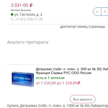
3 031-00
Аптека Эконом
+
ул. Гастелло, д. 2
+7 912 770-11-78
достигнут конец страницы
Аналоги препарата:
Детралекс (табл. п. плен. о. 500 мг № 30) 
Франция Сервье РУС ООО Россия
есть в 1 аптеках
от 1 228,00 до 1 228,00
Все аналоги
Детралекс (табл. п. плен. о. 500 мг № 60) 
Франция Сервье РУС ООО Россия
Купить Детралекс (табл. п. плен. о. 1000 мг № 60) Лаборат
Нет в аптеках города