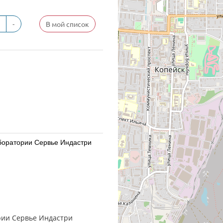
-
В мой список
Лаборатории Сервье Индастри
Лаборатории Сервье Индастри
ории Сервье Индастри