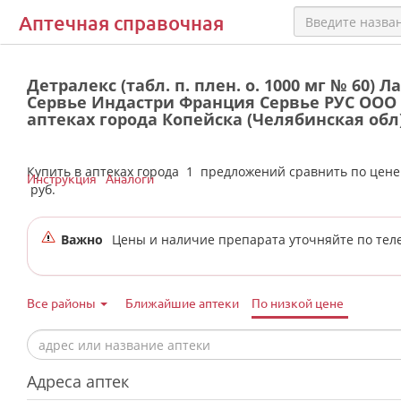
Аптечная справочная
Детралекс (табл. п. плен. о. 1000 мг № 60) 
Сервье Индастри Франция Сервье РУС ООО 
аптеках города Копейска (Челябинская обл
Купить в аптеках города
1
предложений сравнить по цен
Инструкция
Аналоги
руб.
Важно
Цены и наличие препарата уточняйте по тел
Все районы
Ближайшие аптеки
По низкой цене
Адреса аптек