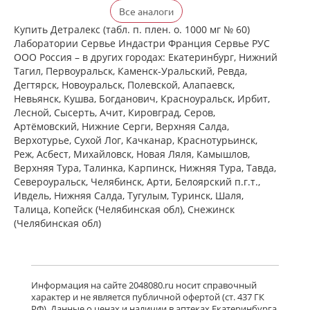
Детралекс (табл. п. плен. о. 500 мг №
Все аналоги
60) Лаборатории Сервье Индастри
Франция Сервье РУС ООО Россия
Купить Детралекс (табл. п. плен. о. 1000 мг № 60)
есть в 1 аптеках
Лаборатории Сервье Индастри Франция Сервье РУС
от 2 154,00 до 2 154,00
ООО Россия – в других городах: Екатеринбург, Нижний
Тагил, Первоуральск, Каменск-Уральский, Ревда,
Дегтярск, Новоуральск, Полевской, Алапаевск,
Венарус (табл. п. плен. о. 50 мг+450
Невьянск, Кушва, Богданович, Красноуральск, Ирбит,
мг № 30) Алиум АО (Московская
Лесной, Сысерть, Ачит, Кировград, Серов,
обл,.рп. Оболенск) Россия
Артёмовский, Нижние Cерги, Верхняя Салда,
есть в 1 аптеках
Верхотурье, Сухой Лог, Качканар, Краснотурьинск,
от 1 174,00 до 1 174,00
Реж, Асбест, Михайловск, Новая Ляля, Камышлов,
Верхняя Тура, Талинка, Карпинск, Нижняя Тура, Тавда,
Североуральск, Челябинск, Арти, Белоярский п.г.т.,
Венарус (табл. п. плен. о. 50 мг+450
мг № 60) Алиум АО (Московская
Ивдель, Нижняя Салда, Тугулым, Туринск, Шаля,
обл,.рп. Оболенск) Россия
Талица, Копейск (Челябинская обл), Снежинск
есть в 1 аптеках
(Челябинская обл)
от 2 069,00 до 2 069,00
Детралекс (табл. п. плен. о. 1000 мг
№ 60) Лаборатории Сервье
Информация на сайте 2048080.ru носит справочный
Индастри Франция Сервье РУС ООО
характер и не является публичной офертой (ст. 437 ГК
Россия
РФ). Данные о ценах и наличии в аптеках Екатеринбурга