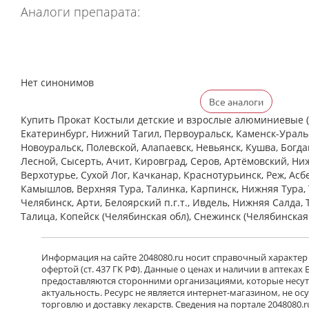
Аналоги препарата:
Нет синонимов
Все аналоги
Купить Прокат Костыли детские и взрослые алюминиевые (6 
Екатеринбург, Нижний Тагил, Первоуральск, Каменск-Уральс
Новоуральск, Полевской, Алапаевск, Невьянск, Кушва, Богд
Лесной, Сысерть, Ачит, Кировград, Серов, Артёмовский, Ни
Верхотурье, Сухой Лог, Качканар, Краснотурьинск, Реж, Асб
Камышлов, Верхняя Тура, Талинка, Карпинск, Нижняя Тура, 
Челябинск, Арти, Белоярский п.г.т., Ивдель, Нижняя Салда, 
Талица, Копейск (Челябинская обл), Снежинск (Челябинская
Информация на сайте 2048080.ru носит справочный характер
офертой (ст. 437 ГК РФ). Данные о ценах и наличии в аптеках
предоставляются сторонними организациями, которые несут 
актуальность. Ресурс не является интернет-магазином, не о
торговлю и доставку лекарств. Сведения на портале 2048080.