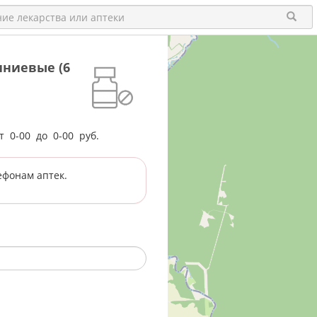
иниевые (6
от
0-00
до
0-00
руб.
ефонам аптек.