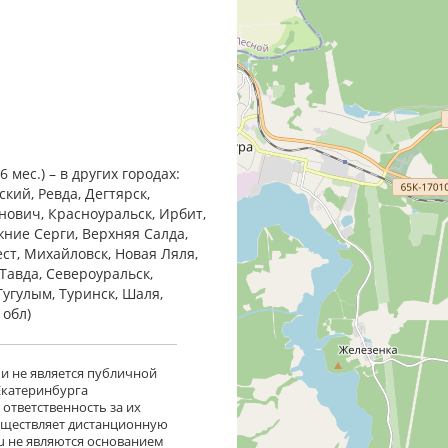
мес.) – в других городах:
кий, Ревда, Дегтярск,
анович, Красноуральск, Ирбит,
жние Cерги, Верхняя Салда,
ест, Михайловск, Новая Ляля,
Тавда, Североуральск,
Тугулым, Туринск, Шаля,
 обл)
 и не является публичной
 Екатеринбурга
ответственность за их
существляет дистанционную
ru не являются основанием