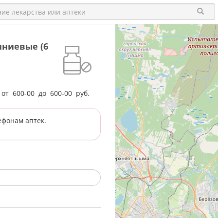
иниевые (6
е от
600-00
до
600-00
руб.
ефонам аптек.