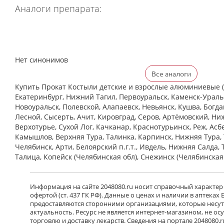
Аналоги препарата:
Нет синонимов
Все аналоги
Купить Прокат Костыли детские и взрослые алюминиевые (6 
Екатеринбург, Нижний Тагил, Первоуральск, Каменск-Уральс
Новоуральск, Полевской, Алапаевск, Невьянск, Кушва, Богд
Лесной, Сысерть, Ачит, Кировград, Серов, Артёмовский, Ни
Верхотурье, Сухой Лог, Качканар, Краснотурьинск, Реж, Асб
Камышлов, Верхняя Тура, Талинка, Карпинск, Нижняя Тура, 
Челябинск, Арти, Белоярский п.г.т., Ивдель, Нижняя Салда, 
Талица, Копейск (Челябинская обл), Снежинск (Челябинская
Информация на сайте 2048080.ru носит справочный характер
офертой (ст. 437 ГК РФ). Данные о ценах и наличии в аптеках
предоставляются сторонними организациями, которые несут 
актуальность. Ресурс не является интернет-магазином, не о
торговлю и доставку лекарств. Сведения на портале 2048080.