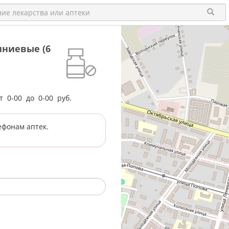
иниевые (6
от
0-00
до
0-00
руб.
ефонам аптек.