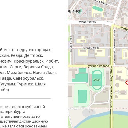
мес.) – в других городах:
кий, Ревда, Дегтярск,
анович, Красноуральск, Ирбит,
жние Cерги, Верхняя Салда,
ест, Михайловск, Новая Ляля,
Тавда, Североуральск,
Тугулым, Туринск, Шаля,
 обл)
 и не является публичной
 Екатеринбурга
ответственность за их
существляет дистанционную
ru не являются основанием