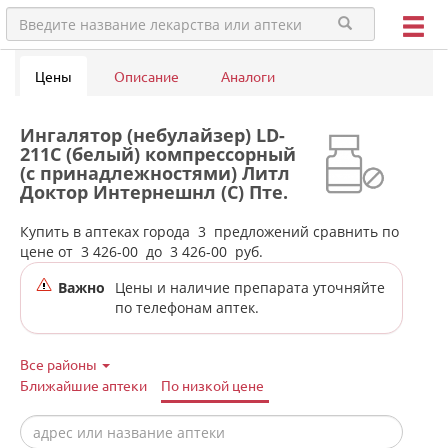
Цены
Описание
Аналоги
Ингалятор (небулайзер) LD-
211C (белый) компрессорный
(с принадлежностями) Литл
Доктор Интернешнл (С) Пте.
Лтд.( Little Doctor) - Сингапур
в аптеках города Невьянска
Купить в аптеках города
3
предложений сравнить по
цене от
3 426-00
до
3 426-00
руб.
Важно
Цены и наличие препарата уточняйте
по телефонам аптек.
Все районы
Ближайшие аптеки
По низкой цене