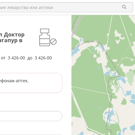
л Доктор
ингапур в
е от
3 426-00
до
3 426-00
ефонам аптек.