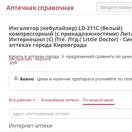
Аптечная справочная
Ингалятор (небулайзер) LD-211C (белый)
компрессорный (с принадлежностями) Лит
Интернешнл (С) Пте. Лтд.( Little Doctor) - С
аптеках города Кировграда
Купить в аптеках города
3
предложений сравнить по цен
Инструкция
Аналоги
руб.
Важно
Цены и наличие препарата уточняйте по тел
Все районы
Ближайшие аптеки
По низкой цене
Интернет-аптеки