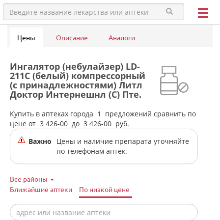
Цены
Описание
Аналоги
Ингалятор (небулайзер) LD-
211C (белый) компрессорный
(с принадлежностями) Литл
Доктор Интернешнл (С) Пте.
Лтд.( Little Doctor) - Сингапур
в аптеках города
Купить в аптеках города
1
предложений сравнить по
Краснотурьинска
цене от
3 426-00
до
3 426-00
руб.
Важно
Цены и наличие препарата уточняйте
по телефонам аптек.
Все районы
Ближайшие аптеки
По низкой цене