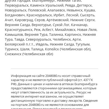
других городах: Екатеринбург, Нижний Тагил,
Первоуральск, Каменск-Уральский, Ревда, Дегтярск,
Новоуральск, Полевской, Алапаевск, Невьянск, Кушва,
Богданович, Красноуральск, Ирбит, Лесной, Сысерть,
Ачит, Кировград, Серов, Артёмовский, Нижние Cерги,
Верхняя Салда, Верхотурье, Сухой Лог, Качканар,
Краснотурьинск, Реж, Асбест, Михайловск, Новая Ляля,
Камышлов, Верхняя Тура, Талинка, Карпинск, Нижняя
Тура, Тавда, Североуральск, Челябинск, Арти,
Белоярский п.г.т., Ивдель, Нижняя Салда, Тугулым,
Туринск, Шаля, Талица, Копейск (Челябинская обл),
Снежинск (Челябинская обл)
Информация на сайте 2048080.ru носит справочный
характер и не является публичной офертой (ст. 437 ГК
РФ). Данные о ценах и наличии в аптеках Екатеринбурга
предоставляются сторонними организациями, которые
несут ответственность за их актуальность. Ресурс не
является интернет-магазином, не осуществляет
дистанционную торговлю и доставку лекарств. Сведения
на портале 2048080.ru не являются основанием для
самолечения. Перед покупкой и применением