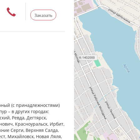
Заказать
орный (с принадлежностями)
пур – в других городах:
кий, Ревда, Дегтярск,
анович, Красноуральск, Ирбит,
жние Cерги, Верхняя Салда,
ест, Михайловск, Новая Ляля,