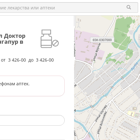
л Доктор
ингапур в
е от
3 426-00
до
3 426-00
ефонам аптек.