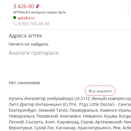
3 426-00
APTEKA.RU интернет-сервис Арти
apteka.ru
8 800 700-88-88
Адреса аптек
Ничего не найдено.
Аналоги препарата:
Нет синонимов
Все аналоги
Купить Ингалятор (небулайзер) LD-211C (белый) компресс
Литл Доктор Интернешнл (С) Пте. Лтд.( Little Doctor) - Синга
Екатеринбург, Нижний Тагил, Первоуральск, Каменск-Уральс
Новоуральск, Полевской, Алапаевск, Невьянск, Кушва, Богд
Лесной, Сысерть, Ачит, Кировград, Серов, Артёмовский, Ни
Верхотурье, Сухой Лог, Качканар, Краснотурьинск, Реж, Асб