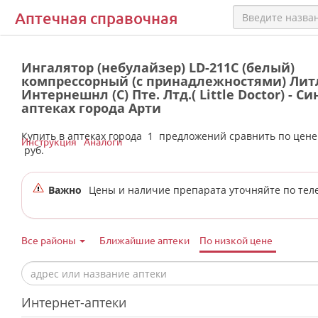
Аптечная справочная
Ингалятор (небулайзер) LD-211C (белый)
компрессорный (с принадлежностями) Лит
Интернешнл (С) Пте. Лтд.( Little Doctor) - С
аптеках города Арти
Купить в аптеках города
1
предложений сравнить по цен
Инструкция
Аналоги
руб.
Важно
Цены и наличие препарата уточняйте по тел
Все районы
Ближайшие аптеки
По низкой цене
Интернет-аптеки