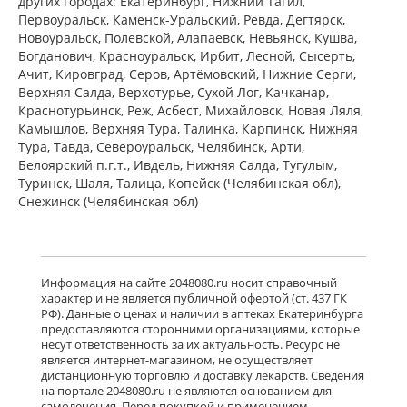
других городах: Екатеринбург, Нижний Тагил,
Первоуральск, Каменск-Уральский, Ревда, Дегтярск,
Новоуральск, Полевской, Алапаевск, Невьянск, Кушва,
Богданович, Красноуральск, Ирбит, Лесной, Сысерть,
Ачит, Кировград, Серов, Артёмовский, Нижние Cерги,
Верхняя Салда, Верхотурье, Сухой Лог, Качканар,
Краснотурьинск, Реж, Асбест, Михайловск, Новая Ляля,
Камышлов, Верхняя Тура, Талинка, Карпинск, Нижняя
Тура, Тавда, Североуральск, Челябинск, Арти,
Белоярский п.г.т., Ивдель, Нижняя Салда, Тугулым,
Туринск, Шаля, Талица, Копейск (Челябинская обл),
Снежинск (Челябинская обл)
Информация на сайте 2048080.ru носит справочный
характер и не является публичной офертой (ст. 437 ГК
РФ). Данные о ценах и наличии в аптеках Екатеринбурга
предоставляются сторонними организациями, которые
несут ответственность за их актуальность. Ресурс не
является интернет-магазином, не осуществляет
дистанционную торговлю и доставку лекарств. Сведения
на портале 2048080.ru не являются основанием для
самолечения. Перед покупкой и применением