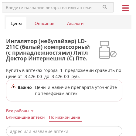
Цены
Описание
Аналоги
Ингалятор (небулайзер) LD-
211C (белый) компрессорный
(с принадлежностями) Литл
Доктор Интернешнл (С) Пте.
Лтд.( Little Doctor) - Сингапур
в аптеках города
Купить в аптеках города
1
предложений сравнить по
Михайловска
цене от
3 426-00
до
3 426-00
руб.
Важно
Цены и наличие препарата уточняйте
по телефонам аптек.
Все районы
Ближайшие аптеки
По низкой цене