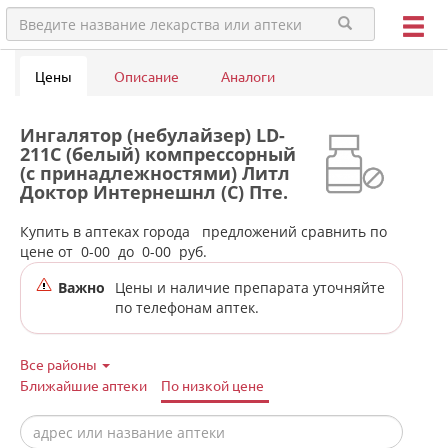
Цены
Описание
Аналоги
Ингалятор (небулайзер) LD-
211C (белый) компрессорный
(с принадлежностями) Литл
Доктор Интернешнл (С) Пте.
Лтд.( Little Doctor) - Сингапур
в аптеках города Копейска
Купить в аптеках города
предложений сравнить по
(Челябинская обл)
цене от
0-00
до
0-00
руб.
Важно
Цены и наличие препарата уточняйте
по телефонам аптек.
Все районы
Ближайшие аптеки
По низкой цене