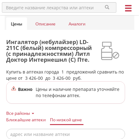
Цены
Описание
Аналоги
Ингалятор (небулайзер) LD-
211C (белый) компрессорный
(с принадлежностями) Литл
Доктор Интернешнл (С) Пте.
Лтд.( Little Doctor) - Сингапур
в аптеках города Качканара
Купить в аптеках города
1
предложений сравнить по
цене от
3 426-00
до
3 426-00
руб.
Важно
Цены и наличие препарата уточняйте
по телефонам аптек.
Все районы
Ближайшие аптеки
По низкой цене