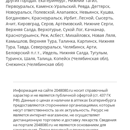
других городах: Екатеринбург, Нижний Тагил,
Первоуральск, Каменск-Уральский, Ревда, Дегтярск,
Новоуральск, Полевской, Алапаевск, Невьянск, Кушва,
Богданович, Красноуральск, Ирбит, Лесной, Сысерть,
Ачит, Кировград, Серов, Артёмовский, Нижние Cерги,
Верхняя Салда, Верхотурье, Сухой Лог, Качканар,
Краснотурьинск, Реж, Асбест, Михайловск, Новая Ляля,
Камышлов, Верхняя Тура, Талинка, Карпинск, Нижняя
Тура, Тавда, Североуральск, Челябинск, Арти,
Белоярский п.г.т., Ивдель, Нижняя Салда, Тугулым,
Туринск, Шаля, Талица, Копейск (Челябинская обл),
Снежинск (Челябинская обл)
Информация на сайте 2048080.ru носит справочный
характер и не является публичной офертой (ст. 437 ГК
РФ). Данные о ценах и наличии в аптеках Екатеринбурга
предоставляются сторонними организациями, которые
несут ответственность за их актуальность. Ресурс не
является интернет-магазином, не осуществляет
дистанционную торговлю и доставку лекарств. Сведения
на портале 2048080.ru не являются основанием для
самолечения. Перед покупкой и применением