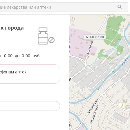
х города
от
0-00
до
0-00
руб.
ефонам аптек.