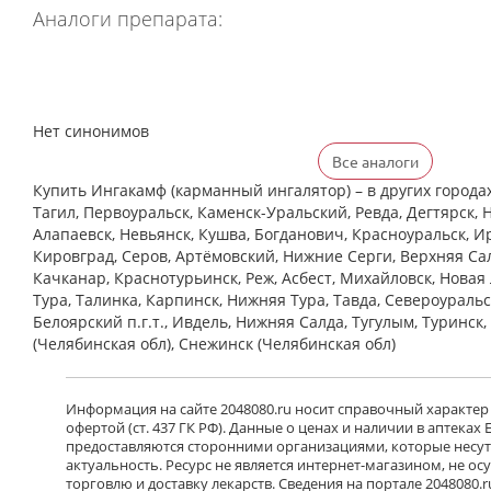
Аналоги препарата:
Нет синонимов
Все аналоги
Купить Ингакамф (карманный ингалятор) – в других города
Тагил, Первоуральск, Каменск-Уральский, Ревда, Дегтярск, 
Алапаевск, Невьянск, Кушва, Богданович, Красноуральск, Ир
Кировград, Серов, Артёмовский, Нижние Cерги, Верхняя Сал
Качканар, Краснотурьинск, Реж, Асбест, Михайловск, Новая
Тура, Талинка, Карпинск, Нижняя Тура, Тавда, Североуральс
Белоярский п.г.т., Ивдель, Нижняя Салда, Тугулым, Туринск
(Челябинская обл), Снежинск (Челябинская обл)
Информация на сайте 2048080.ru носит справочный характер
офертой (ст. 437 ГК РФ). Данные о ценах и наличии в аптеках
предоставляются сторонними организациями, которые несут 
актуальность. Ресурс не является интернет-магазином, не о
торговлю и доставку лекарств. Сведения на портале 2048080.