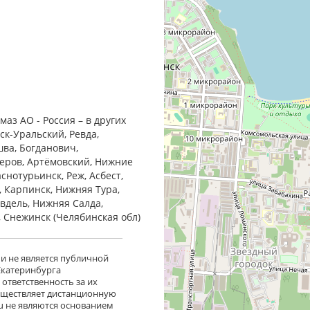
аз АО - Россия – в других
ск-Уральский, Ревда,
шва, Богданович,
Серов, Артёмовский, Нижние
снотурьинск, Реж, Асбест,
, Карпинск, Нижняя Тура,
Ивдель, Нижняя Салда,
, Снежинск (Челябинская обл)
 и не является публичной
 Екатеринбурга
ответственность за их
существляет дистанционную
ru не являются основанием