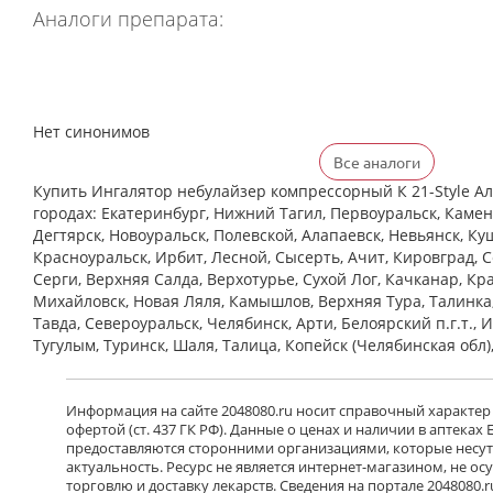
Аналоги препарата:
Нет синонимов
Все аналоги
Купить Ингалятор небулайзер компрессорный К 21-Style Алм
городах: Екатеринбург, Нижний Тагил, Первоуральск, Камен
Дегтярск, Новоуральск, Полевской, Алапаевск, Невьянск, Ку
Красноуральск, Ирбит, Лесной, Сысерть, Ачит, Кировград, 
Cерги, Верхняя Салда, Верхотурье, Сухой Лог, Качканар, Кра
Михайловск, Новая Ляля, Камышлов, Верхняя Тура, Талинка
Тавда, Североуральск, Челябинск, Арти, Белоярский п.г.т., 
Тугулым, Туринск, Шаля, Талица, Копейск (Челябинская обл)
Информация на сайте 2048080.ru носит справочный характер
офертой (ст. 437 ГК РФ). Данные о ценах и наличии в аптеках
предоставляются сторонними организациями, которые несут 
актуальность. Ресурс не является интернет-магазином, не о
торговлю и доставку лекарств. Сведения на портале 2048080.