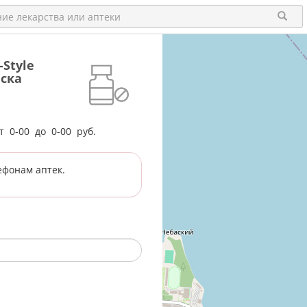
Style
нска
от
0-00
до
0-00
руб.
ефонам аптек.