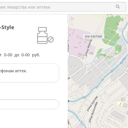
Style
от
0-00
до
0-00
руб.
ефонам аптек.