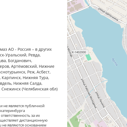
аз АО - Россия – в других
ск-Уральский, Ревда,
шва, Богданович,
Серов, Артёмовский, Нижние
снотурьинск, Реж, Асбест,
, Карпинск, Нижняя Тура,
Ивдель, Нижняя Салда,
, Снежинск (Челябинская обл)
 и не является публичной
 Екатеринбурга
ответственность за их
существляет дистанционную
ru не являются основанием