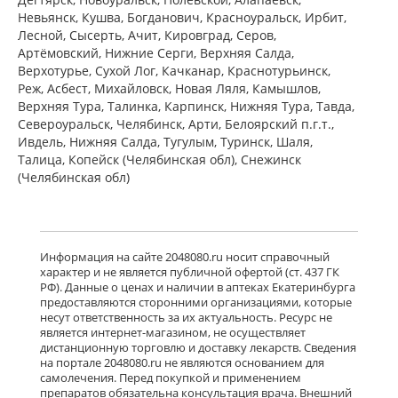
Невьянск, Кушва, Богданович, Красноуральск, Ирбит,
Лесной, Сысерть, Ачит, Кировград, Серов,
Артёмовский, Нижние Cерги, Верхняя Салда,
Верхотурье, Сухой Лог, Качканар, Краснотурьинск,
Реж, Асбест, Михайловск, Новая Ляля, Камышлов,
Верхняя Тура, Талинка, Карпинск, Нижняя Тура, Тавда,
Североуральск, Челябинск, Арти, Белоярский п.г.т.,
Ивдель, Нижняя Салда, Тугулым, Туринск, Шаля,
Талица, Копейск (Челябинская обл), Снежинск
(Челябинская обл)
Информация на сайте 2048080.ru носит справочный
характер и не является публичной офертой (ст. 437 ГК
РФ). Данные о ценах и наличии в аптеках Екатеринбурга
предоставляются сторонними организациями, которые
несут ответственность за их актуальность. Ресурс не
является интернет-магазином, не осуществляет
дистанционную торговлю и доставку лекарств. Сведения
на портале 2048080.ru не являются основанием для
самолечения. Перед покупкой и применением
препаратов обязательна консультация врача. Внешний