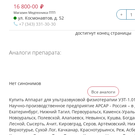
16 800-00
Магазин Медтехника ПТП
+
ул. Космонавтов, д. 52
+7 (343) 331-30-30
достигнут конец страницы
Аналоги препарата:
Нет синонимов
Все аналоги
Купить Аппарат для ультразвуковой физиотерапии УЗТ-1.0
Научно-производственное предприятие АРСАР - Россия – в 
Екатеринбург, Нижний Тагил, Первоуральск, Каменск-Уральс
Новоуральск, Полевской, Алапаевск, Невьянск, Кушва, Богд
Лесной, Сысерть, Ачит, Кировград, Серов, Артёмовский, Ни
Верхотурье, Сухой Лог, Качканар, Краснотурьинск, Реж, Асб