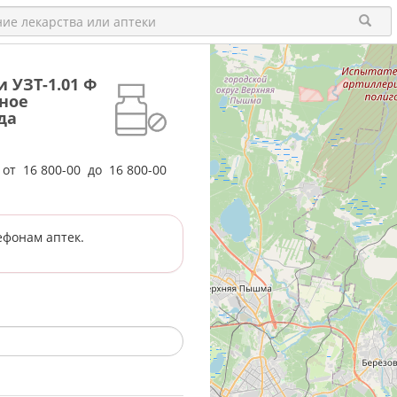
 УЗТ-1.01 Ф
ное
да
е от
16 800-00
до
16 800-00
ефонам аптек.