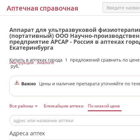
Аптечная справочная
Аппарат для ультразвуковой физиотерапии
(портативный) ООО Научно-производствен
предприятие АРСАР - Россия в аптеках горо
Екатеринбурга
Купить в аптеках города
1
предложений сравнить по цен
Инструкция
Аналоги
руб.
Важно
Цены и наличие препарата уточняйте по тел
Все районы
Ближайшие аптеки
По низкой цене
Адреса аптек