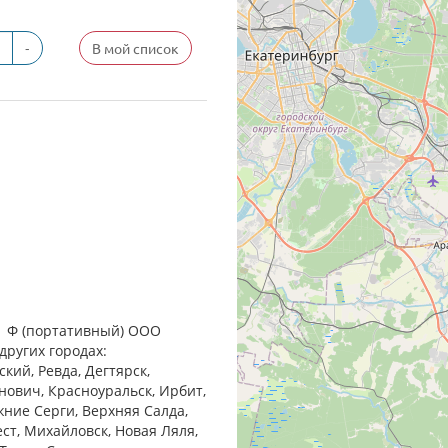
-
В мой список
1 Ф (портативный) ООО
других городах:
кий, Ревда, Дегтярск,
анович, Красноуральск, Ирбит,
жние Cерги, Верхняя Салда,
ест, Михайловск, Новая Ляля,