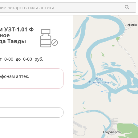
 УЗТ-1.01 Ф
ное
ода Тавды
от
0-00
до
0-00
руб.
ефонам аптек.