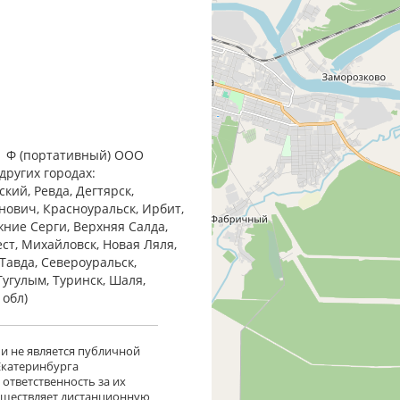
1 Ф (портативный) ООО
других городах:
кий, Ревда, Дегтярск,
анович, Красноуральск, Ирбит,
жние Cерги, Верхняя Салда,
ест, Михайловск, Новая Ляля,
Тавда, Североуральск,
Тугулым, Туринск, Шаля,
 обл)
 и не является публичной
 Екатеринбурга
ответственность за их
существляет дистанционную