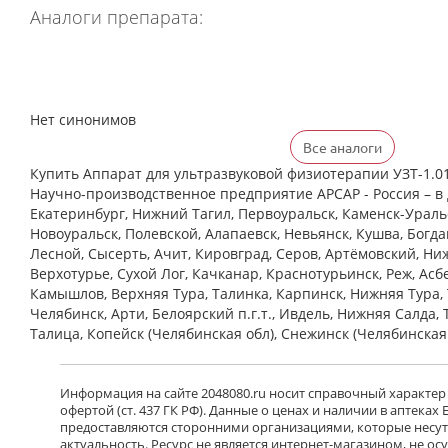
Аналоги препарата:
Нет синонимов
Все аналоги
Купить Аппарат для ультразвуковой физиотерапии УЗТ-1.0
Научно-производственное предприятие АРСАР - Россия – в 
Екатеринбург, Нижний Тагил, Первоуральск, Каменск-Уральс
Новоуральск, Полевской, Алапаевск, Невьянск, Кушва, Богд
Лесной, Сысерть, Ачит, Кировград, Серов, Артёмовский, Ни
Верхотурье, Сухой Лог, Качканар, Краснотурьинск, Реж, Асб
Камышлов, Верхняя Тура, Талинка, Карпинск, Нижняя Тура, 
Челябинск, Арти, Белоярский п.г.т., Ивдель, Нижняя Салда, 
Талица, Копейск (Челябинская обл), Снежинск (Челябинская
Информация на сайте 2048080.ru носит справочный характер
офертой (ст. 437 ГК РФ). Данные о ценах и наличии в аптеках
предоставляются сторонними организациями, которые несут 
актуальность. Ресурс не является интернет-магазином, не о