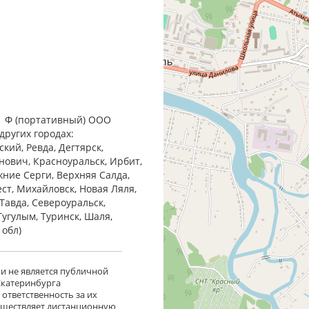
1 Ф (портативный) ООО
других городах:
кий, Ревда, Дегтярск,
анович, Красноуральск, Ирбит,
жние Cерги, Верхняя Салда,
ест, Михайловск, Новая Ляля,
Тавда, Североуральск,
Тугулым, Туринск, Шаля,
 обл)
 и не является публичной
 Екатеринбурга
ответственность за их
существляет дистанционную