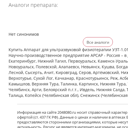
Аналоги препарата:
Нет синонимов
Все аналоги
Купить Аппарат для ультразвуковой физиотерапии УЗТ-1.0
Научно-производственное предприятие АРСАР - Россия – в 
Екатеринбург, Нижний Тагил, Первоуральск, Каменск-Уральс
Новоуральск, Полевской, Алапаевск, Невьянск, Кушва, Богд
Лесной, Сысерть, Ачит, Кировград, Серов, Артёмовский, Ни
Верхотурье, Сухой Лог, Качканар, Краснотурьинск, Реж, Асб
Камышлов, Верхняя Тура, Талинка, Карпинск, Нижняя Тура, 
Челябинск, Арти, Белоярский п.г.т., Ивдель, Нижняя Салда, 
Талица, Копейск (Челябинская обл), Снежинск (Челябинская
Информация на сайте 2048080.ru носит справочный характер
офертой (ст. 437 ГК РФ). Данные о ценах и наличии в аптеках
предоставляются сторонними организациями, которые несут 
актуальность. Ресурс не является интернет-магазином, не о