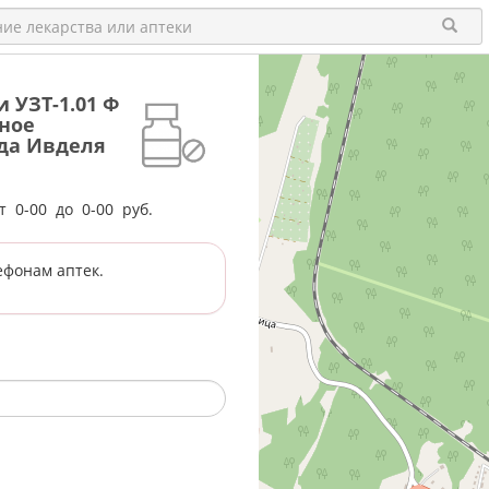
 УЗТ-1.01 Ф
ное
ода Ивделя
от
0-00
до
0-00
руб.
ефонам аптек.