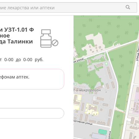
 УЗТ-1.01 Ф
ное
ода Талинки
от
0-00
до
0-00
руб.
ефонам аптек.