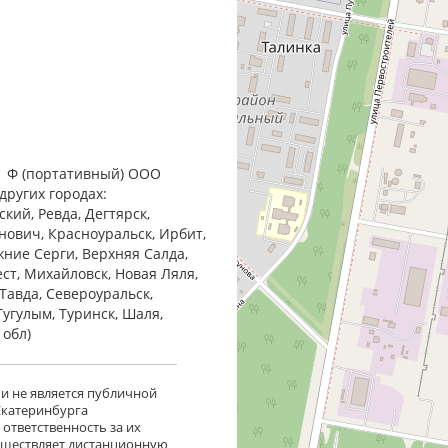
1 Ф (портативный) ООО
других городах:
кий, Ревда, Дегтярск,
анович, Красноуральск, Ирбит,
жние Cерги, Верхняя Салда,
ест, Михайловск, Новая Ляля,
Тавда, Североуральск,
Тугулым, Туринск, Шаля,
 обл)
 и не является публичной
 Екатеринбурга
ответственность за их
существляет дистанционную