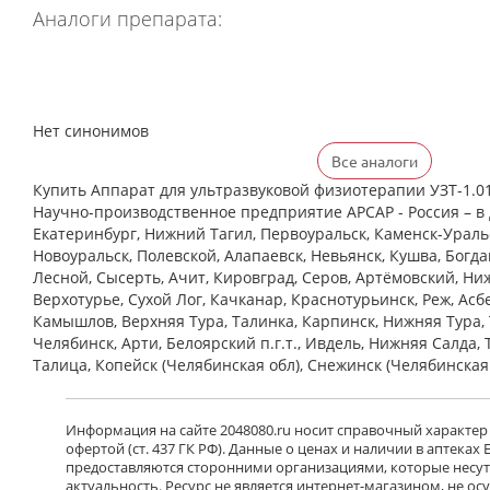
Аналоги препарата:
Нет синонимов
Все аналоги
Купить Аппарат для ультразвуковой физиотерапии УЗТ-1.0
Научно-производственное предприятие АРСАР - Россия – в 
Екатеринбург, Нижний Тагил, Первоуральск, Каменск-Уральс
Новоуральск, Полевской, Алапаевск, Невьянск, Кушва, Богд
Лесной, Сысерть, Ачит, Кировград, Серов, Артёмовский, Ни
Верхотурье, Сухой Лог, Качканар, Краснотурьинск, Реж, Асб
Камышлов, Верхняя Тура, Талинка, Карпинск, Нижняя Тура, 
Челябинск, Арти, Белоярский п.г.т., Ивдель, Нижняя Салда, 
Талица, Копейск (Челябинская обл), Снежинск (Челябинская
Информация на сайте 2048080.ru носит справочный характер
офертой (ст. 437 ГК РФ). Данные о ценах и наличии в аптеках
предоставляются сторонними организациями, которые несут 
актуальность. Ресурс не является интернет-магазином, не о