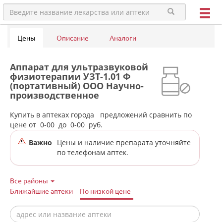
Цены
Описание
Аналоги
Аппарат для ультразвуковой
физиотерапии УЗТ-1.01 Ф
(портативный) ООО Научно-
производственное
предприятие АРСАР - Россия в
аптеках города
Купить в аптеках города
предложений сравнить по
Красноуральска
цене от
0-00
до
0-00
руб.
Важно
Цены и наличие препарата уточняйте
по телефонам аптек.
Все районы
Ближайшие аптеки
По низкой цене