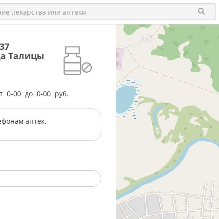
37
да Талицы
от
0-00
до
0-00
руб.
ефонам аптек.