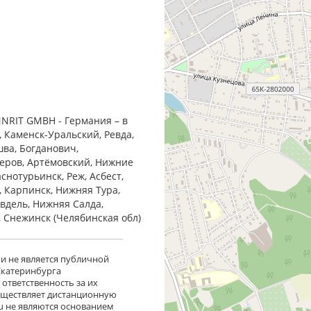
NRIT GMBH - Германия – в
, Каменск-Уральский, Ревда,
шва, Богданович,
Серов, Артёмовский, Нижние
снотурьинск, Реж, Асбест,
, Карпинск, Нижняя Тура,
Ивдель, Нижняя Салда,
, Снежинск (Челябинская обл)
 и не является публичной
 Екатеринбурга
ответственность за их
существляет дистанционную
ru не являются основанием