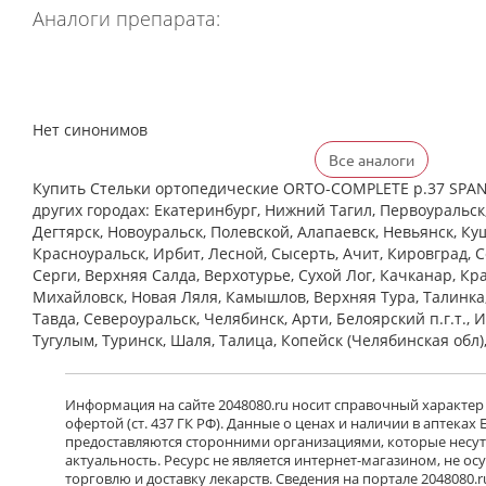
Аналоги препарата:
Нет синонимов
Все аналоги
Купить Стельки ортопедические ORTO-COMPLETE р.37 SPAN
других городах: Екатеринбург, Нижний Тагил, Первоуральск
Дегтярск, Новоуральск, Полевской, Алапаевск, Невьянск, Ку
Красноуральск, Ирбит, Лесной, Сысерть, Ачит, Кировград, 
Cерги, Верхняя Салда, Верхотурье, Сухой Лог, Качканар, Кра
Михайловск, Новая Ляля, Камышлов, Верхняя Тура, Талинка
Тавда, Североуральск, Челябинск, Арти, Белоярский п.г.т., 
Тугулым, Туринск, Шаля, Талица, Копейск (Челябинская обл)
Информация на сайте 2048080.ru носит справочный характер
офертой (ст. 437 ГК РФ). Данные о ценах и наличии в аптеках
предоставляются сторонними организациями, которые несут 
актуальность. Ресурс не является интернет-магазином, не о
торговлю и доставку лекарств. Сведения на портале 2048080.