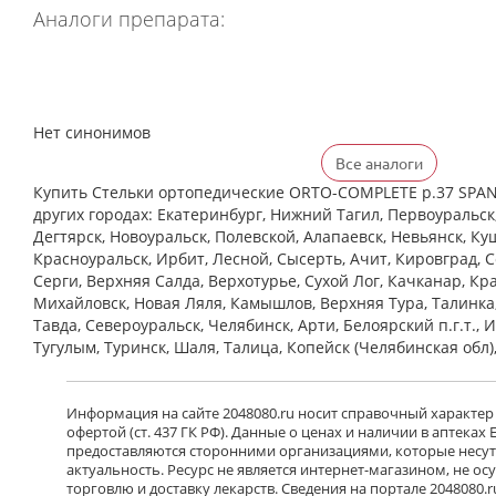
Аналоги препарата:
Нет синонимов
Все аналоги
Купить Стельки ортопедические ORTO-COMPLETE р.37 SPAN
других городах: Екатеринбург, Нижний Тагил, Первоуральск
Дегтярск, Новоуральск, Полевской, Алапаевск, Невьянск, Ку
Красноуральск, Ирбит, Лесной, Сысерть, Ачит, Кировград, 
Cерги, Верхняя Салда, Верхотурье, Сухой Лог, Качканар, Кра
Михайловск, Новая Ляля, Камышлов, Верхняя Тура, Талинка
Тавда, Североуральск, Челябинск, Арти, Белоярский п.г.т., 
Тугулым, Туринск, Шаля, Талица, Копейск (Челябинская обл)
Информация на сайте 2048080.ru носит справочный характер
офертой (ст. 437 ГК РФ). Данные о ценах и наличии в аптеках
предоставляются сторонними организациями, которые несут 
актуальность. Ресурс не является интернет-магазином, не о
торговлю и доставку лекарств. Сведения на портале 2048080.