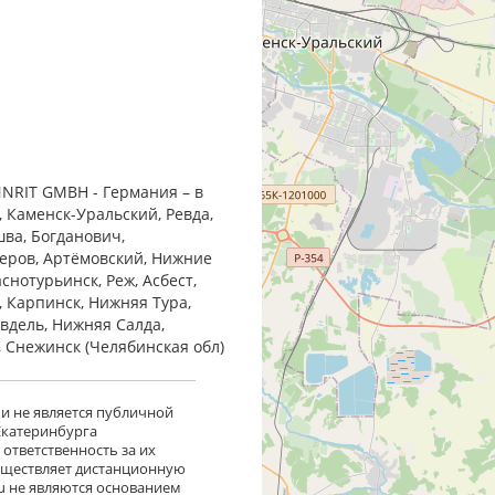
NRIT GMBH - Германия – в
, Каменск-Уральский, Ревда,
шва, Богданович,
Серов, Артёмовский, Нижние
снотурьинск, Реж, Асбест,
, Карпинск, Нижняя Тура,
Ивдель, Нижняя Салда,
, Снежинск (Челябинская обл)
 и не является публичной
 Екатеринбурга
ответственность за их
существляет дистанционную
ru не являются основанием