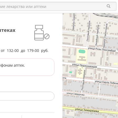
птеках
е от
132-00
до
179-00
руб.
ефонам аптек.