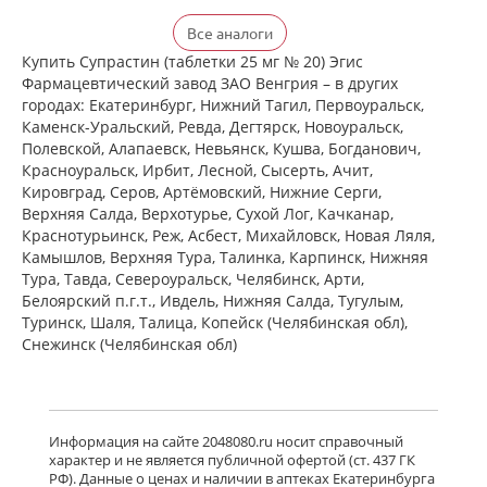
Хлоропирамин (таблетки 25 мг № 20)
Все аналоги
Атолл ООО Россия Озон ООО г.
Жигулевск Россия
Купить Супрастин (таблетки 25 мг № 20) Эгис
Нет в аптеках города
Фармацевтический завод ЗАО Венгрия – в других
городах: Екатеринбург, Нижний Тагил, Первоуральск,
Каменск-Уральский, Ревда, Дегтярск, Новоуральск,
Полевской, Алапаевск, Невьянск, Кушва, Богданович,
Супрастин (таблетки 25 мг № 40)
Красноуральск, Ирбит, Лесной, Сысерть, Ачит,
Эгис Фармацевтический завод ЗАО
Кировград, Серов, Артёмовский, Нижние Cерги,
Венгрия
Верхняя Салда, Верхотурье, Сухой Лог, Качканар,
есть в 1 аптеках
Краснотурьинск, Реж, Асбест, Михайловск, Новая Ляля,
от 220,00 до 220,00
Камышлов, Верхняя Тура, Талинка, Карпинск, Нижняя
Тура, Тавда, Североуральск, Челябинск, Арти,
Белоярский п.г.т., Ивдель, Нижняя Салда, Тугулым,
Хлоропирамин (таблетки 25 мг № 20)
Промомед Рус ООО Биохимик АО г.
Туринск, Шаля, Талица, Копейск (Челябинская обл),
Саранск Россия
Снежинск (Челябинская обл)
Нет в аптеках города
Суприламин (таблетки 25 мг № 40)
Информация на сайте 2048080.ru носит справочный
Велфарм ООО г. Курган Россия
характер и не является публичной офертой (ст. 437 ГК
Нет в аптеках города
РФ). Данные о ценах и наличии в аптеках Екатеринбурга