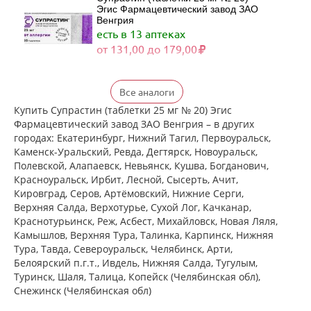
Эгис Фармацевтический завод ЗАО
Венгрия
есть в 13 аптеках
от 131,00 до 179,00
Хлоропирамин (таблетки 25 мг № 20)
Все аналоги
Атолл ООО Россия Озон ООО г.
Жигулевск Россия
Купить Супрастин (таблетки 25 мг № 20) Эгис
есть в 3 аптеках
Фармацевтический завод ЗАО Венгрия – в других
от 92,00 до 118,00
городах: Екатеринбург, Нижний Тагил, Первоуральск,
Каменск-Уральский, Ревда, Дегтярск, Новоуральск,
Полевской, Алапаевск, Невьянск, Кушва, Богданович,
Супрастин (таблетки 25 мг № 40)
Красноуральск, Ирбит, Лесной, Сысерть, Ачит,
Эгис Фармацевтический завод ЗАО
Кировград, Серов, Артёмовский, Нижние Cерги,
Венгрия
Верхняя Салда, Верхотурье, Сухой Лог, Качканар,
есть в 9 аптеках
Краснотурьинск, Реж, Асбест, Михайловск, Новая Ляля,
от 250,00 до 305,00
Камышлов, Верхняя Тура, Талинка, Карпинск, Нижняя
Тура, Тавда, Североуральск, Челябинск, Арти,
Белоярский п.г.т., Ивдель, Нижняя Салда, Тугулым,
Хлоропирамин (таблетки 25 мг № 20)
Промомед Рус ООО Биохимик АО г.
Туринск, Шаля, Талица, Копейск (Челябинская обл),
Саранск Россия
Снежинск (Челябинская обл)
есть в 1 аптеках