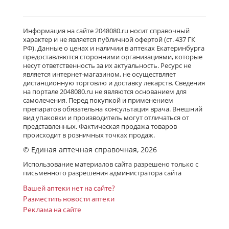
от 105,99 до 105,99
Суприламин (таблетки 25 мг № 40)
Информация на сайте 2048080.ru носит справочный
Велфарм ООО г. Курган Россия
характер и не является публичной офертой (ст. 437 ГК
есть в 4 аптеках
РФ). Данные о ценах и наличии в аптеках Екатеринбурга
предоставляются сторонними организациями, которые
от 209,00 до 242,00
несут ответственность за их актуальность. Ресурс не
является интернет-магазином, не осуществляет
дистанционную торговлю и доставку лекарств. Сведения
на портале 2048080.ru не являются основанием для
Суприламин (таблетки 25 мг № 20)
самолечения. Перед покупкой и применением
Велфарм ООО г. Курган Россия
препаратов обязательна консультация врача. Внешний
есть в 4 аптеках
вид упаковки и производитель могут отличаться от
от 73,10 до 133,00
представленных. Фактическая продажа товаров
происходит в розничных точках продаж.
© Единая аптечная справочная, 2026
Суприламин (таблетки 25 мг № 30)
Использование материалов сайта разрешено только с
Велфарм ООО г. Курган Россия
письменного разрешения администратора сайта
есть в 4 аптеках
Вашей аптеки нет на сайте?
от 164,39 до 171,50
Разместить новости аптеки
Реклама на сайте
Хлоропирамин (таблетки 25 мг № 20)