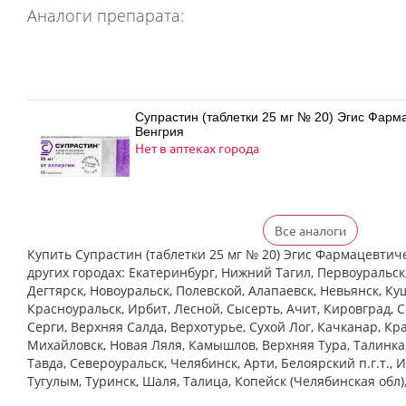
Аналоги препарата:
Супрастин (таблетки 25 мг № 20) Эгис Фарм
Венгрия
Нет в аптеках города
Все аналоги
Хлоропирамин (таблетки 25 мг № 20) Атолл
Жигулевск Россия
Купить Супрастин (таблетки 25 мг № 20) Эгис Фармацевтич
Нет в аптеках города
других городах: Екатеринбург, Нижний Тагил, Первоуральск
Дегтярск, Новоуральск, Полевской, Алапаевск, Невьянск, Ку
Красноуральск, Ирбит, Лесной, Сысерть, Ачит, Кировград, 
Cерги, Верхняя Салда, Верхотурье, Сухой Лог, Качканар, Кра
Михайловск, Новая Ляля, Камышлов, Верхняя Тура, Талинка
Супрастин (таблетки 25 мг № 40) Эгис Фарм
Тавда, Североуральск, Челябинск, Арти, Белоярский п.г.т., 
Венгрия
Нет в аптеках города
Тугулым, Туринск, Шаля, Талица, Копейск (Челябинская обл)