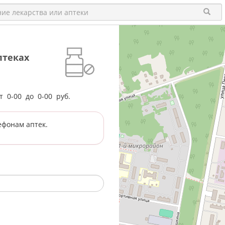
птеках
от
0-00
до
0-00
руб.
ефонам аптек.