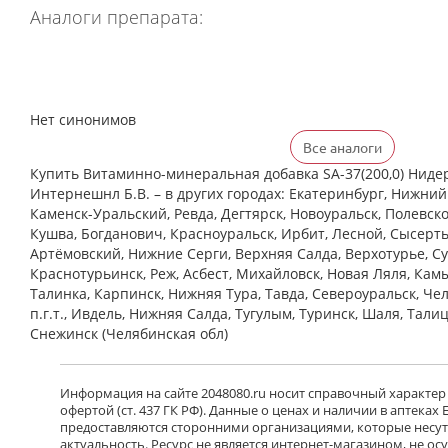
Аналоги препарата:
Нет синонимов
Все аналоги
Купить Витаминно-минеральная добавка SA-37(200,0) Нид
Интернешнл Б.В. – в других городах: Екатеринбург, Нижний
Каменск-Уральский, Ревда, Дегтярск, Новоуральск, Полевско
Кушва, Богданович, Красноуральск, Ирбит, Лесной, Сысерть,
Артёмовский, Нижние Cерги, Верхняя Салда, Верхотурье, Су
Краснотурьинск, Реж, Асбест, Михайловск, Новая Ляля, Кам
Талинка, Карпинск, Нижняя Тура, Тавда, Североуральск, Че
п.г.т., Ивдель, Нижняя Салда, Тугулым, Туринск, Шаля, Тали
Снежинск (Челябинская обл)
Информация на сайте 2048080.ru носит справочный характер
офертой (ст. 437 ГК РФ). Данные о ценах и наличии в аптеках
предоставляются сторонними организациями, которые несут 
актуальность. Ресурс не является интернет-магазином, не о