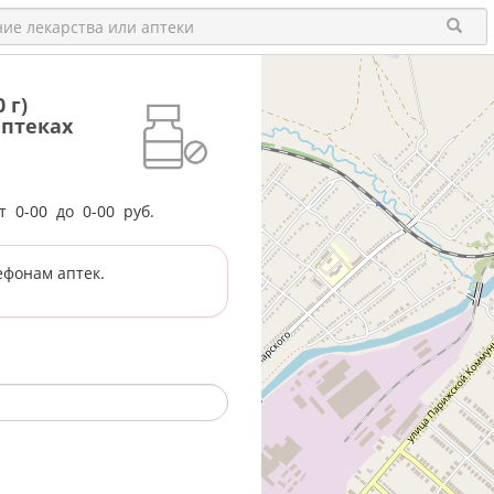
 г)
аптеках
от
0-00
до
0-00
руб.
ефонам аптек.