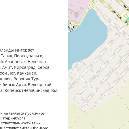
ерланды Интервет
 Тагил, Первоуральск,
й, Алапаевск, Невьянск,
 Ачит, Кировград, Серов,
хой Лог, Качканар,
ышлов, Верхняя Тура,
лябинск, Арти, Белоярский
ца, Копейск (Челябинская обл),
 и не является публичной
 Екатеринбурга
ответственность за их
существляет дистанционную